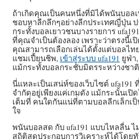
ถ้าเกิดคุณเป็นคนหนึ่งที่มิได้พนันบอลเพ
ชอบหาลีกลึกๆอย่างลีกประเทศญี่ปุ่น 
กระทั้งบอลเยาวชนบางรายการ ufa191 ท
ที่คุณจำเป็นต้องลอง เพราะว่าตรงนี้เป
คุณสามารถเลือกเล่นได้ตั้งแต่บอลไทยลี
แชมเปี้ยนชิพ,
เข้าสู่ระบบ ufa191
ยูฟ่า
แม้กระทั้งบอลกระชับมิตรระหว่างชาติ 
นี่แหละเป็นเสน่ห์ของเว็บไซต์ ufa191 ที
จำกัดอยู่เพียงแค่เกมดัง แม้กระนั้นเปิด
เต็มที่ คนใดกันแน่ที่ตามบอลลีกเล็กเ
ใจ
พนันบอลสด กับ ufa191 แบบไหลลื่น ไม
สถิติสดประกอบการวิเคราะห์ได้โดยทั