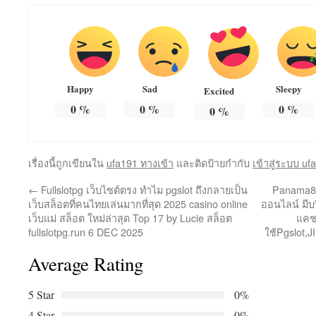
Happy
Sad
Sleepy
Excited
0
%
0
%
0
%
0
%
เรื่องนี้ถูกเขียนใน
ufa191 ทางเข้า
และติดป้ายกำกับ
เข้าสู่ระบบ uf
←
Fullslotpg เว็บไซต์ตรง ทำไม pgslot ถึงกลายเป็น
Panama88
เว็บสล็อตที่คนไทยเล่นมากที่สุด 2025 casino online
ออนไลน์ มีบ
เว็บแม่ สล็อต ใหม่ล่าสุด Top 17 by Lucie สล็อต
แคชแ
fullslotpg.run 6 DEC 2025
ใช้Pgslot,
Average Rating
5 Star
0%
4 Star
0%