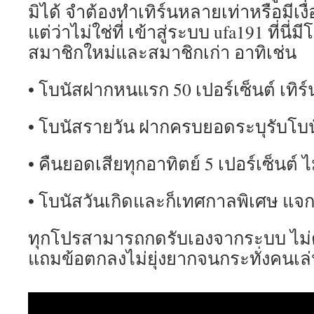
มิได้ จำต้องทำเทิร์นหลายเท่าหรือมีเง
แต่ว่าไม่ใช่ที่ เข้าสู่ระบบ ufa191 ที่นี่
สมาชิกใหม่และสมาชิกเก่า อาทิเช่น
• โบนัสฝากหนแรก 50 เปอร์เซ็นต์ เทิร์
• โบนัสรายวัน ฝากครบยอดระบุรับโบน
• คืนยอดเสียทุกอาทิตย์ 5 เปอร์เซ็นต์ ไ
• โบนัสวันเกิดและก็เทศกาลพิเศษ แ
ทุกโปรสามารถกดรับเองจากระบบ ไม่ต
แถมข้อตกลงไม่ยุ่งยากจนกระทั่งคนเล่น