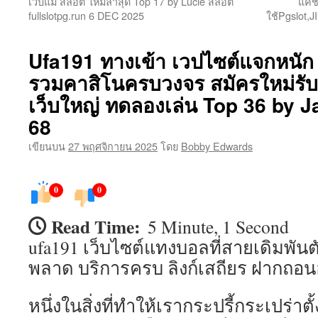
เว็บแม่ สล็อต ใหม่ล่าสุด Top 17 by Lucie สล็อต
แคชแ
เนื้อหา
fullslotpg.run 6 DEC 2025
ใช้Pgslot,
Ufa191 ทางเข้า เวปไซต์แจกหนั
รวมคาสิโนครบวงจร สมัครใหม่รับ
เว็บใหญ่ ทดลองเล่น Top 36 by 
68
เขียนบน
27 พฤศจิกายน 2025
โดย
Bobby Edwards
0
0
Read Time:
5 Minute, 1 Second
ufa191 เว็บไซต์แทงบอลที่สายเดิมพันตั
พลาด บริการครบ ลิงก์เสถียร ฝากถอน
หนึ่งในสิ่งที่ทำให้เรากระปรี้กระเปร่าตั้