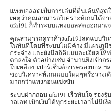
แทงบอลสดเป็นการเล่นที่ตื่นเต้นที่ส
เหตุว่าคุณสามารถวิเคราะห์เกมได้จา
ufa191 ก็ทำระบบแทงบอลสดออกมาเ
คุณสามารถดูราค้างufa191สดแบบวินาท
ในทันทีโดยที่ระบบไม่มีค้าง มีแผนภูม
กระจ่าง และยังมีสถิติแบบละเอียดให
ตกลงใจ ตัวอย่างเช่น จำนวนยิงเข้ากร
ใบเหลือง, เปอร์เซ็นต์การครองบอล ฯลฯ ท
ชอบวิเคราะห์เกมแบบใหม่ๆหรือวางเด
มากกว่าแทงก่อนแข่งขัน
ระบบฝากถอน ufa191 เร็วทันใจ รองรับ
วอเลท เบิกเงินได้ทุกระยะเวลาไม่มีเงื