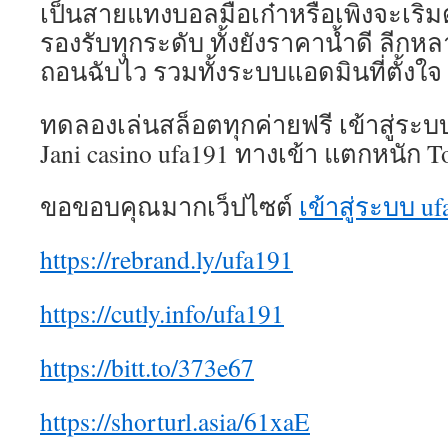
เป็นสายแทงบอลมือเก๋าหรือเพิ่งจะเริ่มต้
รองรับทุกระดับ ทั้งยังราคาน้ำดี ลีก
ถอนฉับไว รวมทั้งระบบแอดมินที่ตั้งใจ
ทดลองเล่นสล็อตทุกค่ายฟรี เข้าสู่ระบ
Jani casino ufa191 ทางเข้า แตกหนัก T
ขอขอบคุณมากเว็ปไซต์
เข้าสู่ระบบ u
https://rebrand.ly/ufa191
https://cutly.info/ufa191
https://bitt.to/373e67
https://shorturl.asia/61xaE