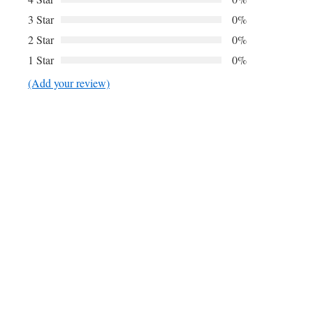
3 Star
0%
2 Star
0%
1 Star
0%
(Add your review)