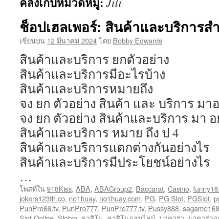
Jili
คลังเก็บหมวดหมู่:
เนื้อหา
ช็อปเฮลเพอร์: สินค้าและบริการสำ
เขียนบน
12 มีนาคม 2024
โดย
Bobby Edwards
สินค้าและบริการ ยกตัวอย่าง
สินค้าและบริการมีอะไรบ้าง
สินค้าและบริการหมายถึง
จง ยก ตัวอย่าง สินค้า และ บริการ มา
จง ยก ตัวอย่าง สินค้าและบริการ มา อ
สินค้าและบริการ หมาย ถึง ป 4
สินค้าและบริการแตกต่างกันอย่างไร
สินค้าและบริการมีประโยชน์อย่างไร
…
โพสท์ใน
918Kiss
,
ABA
,
ABAGroup2
,
Baccarat
,
Casino
,
funny18.
jokers123th.co
,
no1huay
,
no1huay.com
,
PG
,
PG Slot
,
PGSlot
,
p
PunPro66.tv
,
PunPro777
,
PunPro777.tv
,
Pussy888
,
sagame168
Slot Online
,
Slotxo
,
คาสิโน
,
คาสิโนออนไลน์
,
บาคาร่า
,
บาคาร่าอ