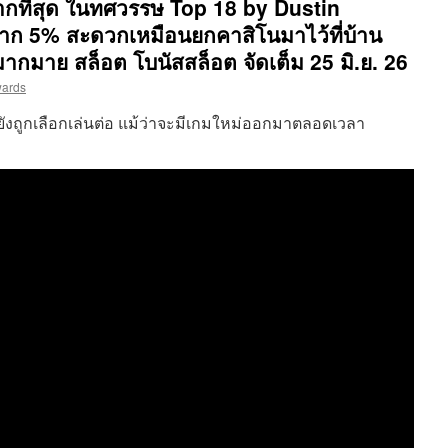
ากที่สุด ในทศวรรษ Top 18 by Dustin
ก 5% สะดวกเหมือนยกคาสิโนมาไว้ที่บ้าน
ๆมากมาย สล็อต โบนัสสล็อต จัดเต็ม 25 มิ.ย. 26
ards
ยังถูกเลือกเล่นต่อ แม้ว่าจะมีเกมใหม่ออกมาตลอดเวลา