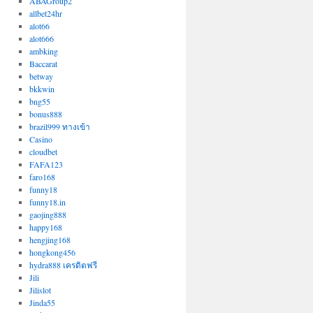
ABAGroup2
allbet24hr
alot66
alot666
ambking
Baccarat
betway
bkkwin
bng55
bonus888
brazil999 ทางเข้า
Casino
cloudbet
FAFA123
faro168
funny18
funny18.in
gaojing888
happy168
hengjing168
hongkong456
hydra888 เครดิตฟรี
Jili
Jilislot
Jinda55