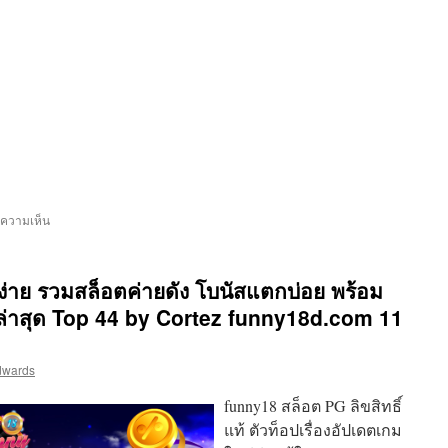
บน
ดความเห็น
สล็อต
NO.1
เกม
ง่าย รวมสล็อตค่ายดัง โบนัสแตกบ่อย พร้อม
ทำ
เงิน
ม่ล่าสุด Top 44 by Cortez funny18d.com 11
มาก
ที่สุด
ใน
dwards
ทศวรรษ
Top
funny18 สล็อต PG ลิขสิทธิ์
18
แท้ ตัวท็อปเรื่องอัปเดตเกม
by