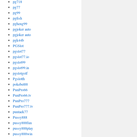
pg718
pg77
pg99
pgfish
pgheng99
pgjoker auto
pgjoker auto
pgk44b
PGSlot
pgslot77
pgslot77.io
pgslot99
pgslot99.in
pgslotgolf
Pgslotth
pokebet88
PunPro66
PunPro66.tv
PunPro777
PunPro777.tv
puntaek77
Pussy888
pussy888fun
pussy888play
pussy888win