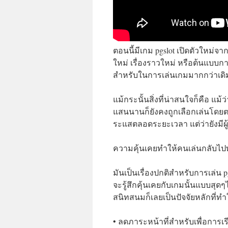
ตอนนี้มีเกม pgslot เปิดตัวใหม่
ใหม่ เรื่องราวใหม่ หรือต้นแบบกา
สำหรับในการเล่นเกมมากกว่าเดิ
แม้กระนั้นสิ่งที่น่าสนใจก็คือ แม
แสนนานก็ยังคงถูกเลือกเล่นโดยต
ระแสตลอดระยะเวลา แต่ว่ายังมีผู
ความคุ้นเคยทำให้คนเล่นกลับไปพบ
มันเป็นเรื่องปกติสำหรับการเล่น
จะรู้สึกคุ้นเคยกับเกมนั้นแบบสุ
สนิทสนมก็เลยเป็นปัจจัยหลักที่ท
• ลดภาระหน้าที่สำหรับเพื่อการเ