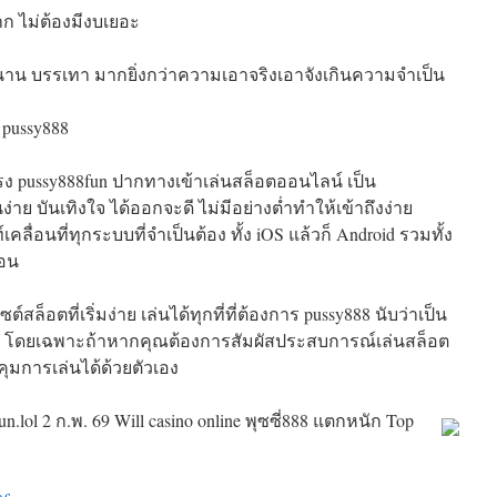
ยาก ไม่ต้องมีงบเยอะ
ุกสนาน บรรเทา มากยิ่งกว่าความเอาจริงเอาจังเกินความจำเป็น
 pussy888
ง pussy888fun ปากทางเข้าเล่นสล็อตออนไลน์ เป็น
าย บันเทิงใจ ได้ออกจะดี ไม่มีอย่างต่ำทำให้เข้าถึงง่าย
ลื่อนที่ทุกระบบที่จำเป็นต้อง ทั้ง iOS แล้วก็ Android รวมทั้ง
้อน
์สล็อตที่เริ่มง่าย เล่นได้ทุกที่ที่ต้องการ pussy888 นับว่าเป็น
าก โดยเฉพาะถ้าหากคุณต้องการสัมผัสประสบการณ์เล่นสล็อต
มการเล่นได้ด้วยตัวเอง
n.lol 2 ก.พ. 69 Will casino online พุซซี่888 แตกหนัก Top