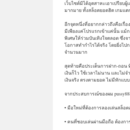
เว็บไซต์มิได้อุตสาหะเอาเปรียบผู้เ
มากมาย ทั้งสล็อตยอดฮิต เกมแตก
อีกจุดหนึ่งที่อยากกล่าวถึงคือเร
มีเพียงแค่โปรแรกเข้าแค่นั้น แม้
พิเศษให้ร่วมบันเทิงใจตลอด ซึ่ง
โอกาสทำกำไรได้จริง โดยยิ่งไปกว่
จำนวนมาก
สุดท้ายคือประเด็นการฝาก-ถอน ที่
เงินก็ไว ใช้เวลาไม่นาน และไม่จ
เงินจริง ตรงตามยอด ไม่มีหักแบ
จากประสบการณ์ของผม pussy888
• มือใหม่ที่ต้องการลองเล่นสล็อต
• คนที่ชอบเล่นผ่านมือถือ ต้องกา