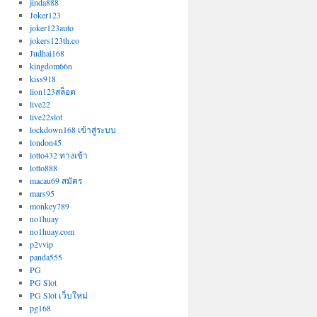
jinda888
Joker123
joker123auto
jokers123th.co
Judhai168
kingdom66n
kiss918
lion123สล็อต
live22
live22slot
lockdown168 เข้าสู่ระบบ
london45
lotto432 ทางเข้า
lotto888
macau69 สมัคร
mars95
monkey789
no1huay
no1huay.com
p2vvip
panda555
PG
PG Slot
PG Slot เว็บใหม่
pg168