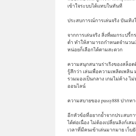
เข้าใจระบบได้แทบในทันที
ประสบการณ์การเล่นจริง บันเทิงใ
จากการเล่นจริง สิ่งที่ผมกระปรี้
ต่ำ ทำให้สามารถกำหนดจำนวนเงินท
หน่อยก็เลือกได้ตามสะดวก
ความสนุกสนานร่าเริงของสล็อตค
รู้สึกว่า เล่นเพื่อความเพลิดเพลิ
รวมมองเป็นกลาง เกมไม่ค้าง ไม่หล
ออนไลน์
ความสบายของ pussy888 ปากทางเ
อีกหัวข้อที่อยากย้ำจากประสบการณ
ได้ต่อเนื่อง ไม่ต้องเปลี่ยนลิงก์
เวลาที่มีคนเข้าเล่นมากมาย เว็บย