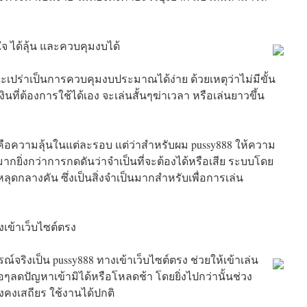
จ ได้ลุ้น และควบคุมงบได้
กระเปร่าเป็นการควบคุมงบประมาณได้ง่าย ด้วยเหตุว่าไม่มีขั้น
ี่ต้องการใช้ได้เอง จะเล่นสั้นๆฆ่าเวลา หรือเล่นยาวขึ้น
ือความลุ้นในแต่ละรอบ แต่ว่าสำหรับผม pussy888 ให้ความ
น มากยิ่งกว่าการกดดันว่าจำเป็นที่จะต้องได้หรือเสีย ระบบโดย
ุดกลางคัน ซึ่งเป็นสิ่งจำเป็นมากสำหรับเพื่อการเล่น
ข้าเว็บไซต์ตรง
์จริงเป็น pussy888 ทางเข้าเว็บไซต์ตรง ช่วยให้เข้าเล่น
เสมอๆลดปัญหาเข้ามิได้หรือโหลดช้า โดยยิ่งไปกว่านั้นช่วง
ังคงเสถียร ใช้งานได้ปกติ