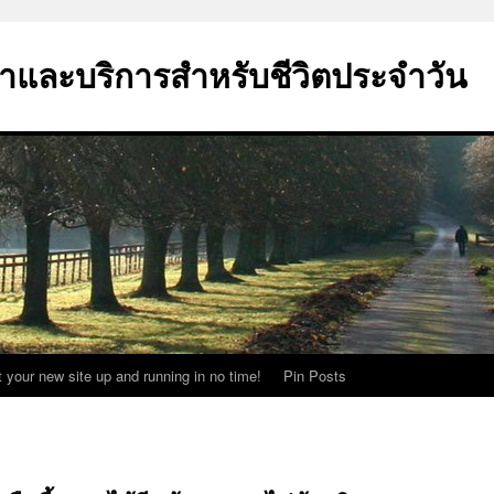
ค้าและบริการสำหรับชีวิตประจำวัน
t your new site up and running in no time!
Pin Posts