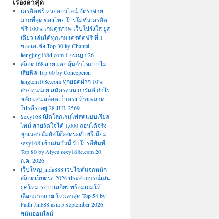
เรื่องล่าสุด
เครดิตฟรี หวยออนไลน์ อัตราจ่าย
มากที่สุด ของไทย โปรโมชั่นเครดิต
ฟรี 100% เกมคุรภาพ เว็บโปร่งใส ยูส
เดียว เล่นได้ทุกเกม เครดิตฟรี ที่ 1
ของเอเชีย Top 30 by Chantal
hengjing168d.com 1 กรกฎา 26
สล็อต168 สายแตก ลุ้นกำไรแบบไม่
เสียฟีล Top 60 by Concepcion
tangtem168e.com ทุกยอดฝาก 10%
สายทุนน้อย สมัครด่วน การันตี กำไร
หลักแสน สล็อตเว็บตรง ห้ามพลาด
โปรดีรออยู่ 28 JUL 2569
Sexy168 เปิดโลกเกมไพ่สดแบบเรียล
ไทม์ สายวัดใจได้ 1,000 ถอนได้จริง
ทุกเวลา สัมผัสโต๊ะสดระดับพรีเมียม
sexy168 เข้าเล่นวันนี้ รับโปรดีทันที
Top 80 by Alyce sexy168c.com 20
ก.ค. 2026
เว็บใหญ่ jinda888 เวปไซต์แจกหนัก
สล็อตเว็บตรง 2026 ประสบการณ์เล่น
ยุคใหม่ ระบบเสถียร พร้อมเกมให้
เลือกมากมาย ใหม่ล่าสุด Top 54 by
Faith Jin888.asia 5 September 2026
พนันออนไลน์