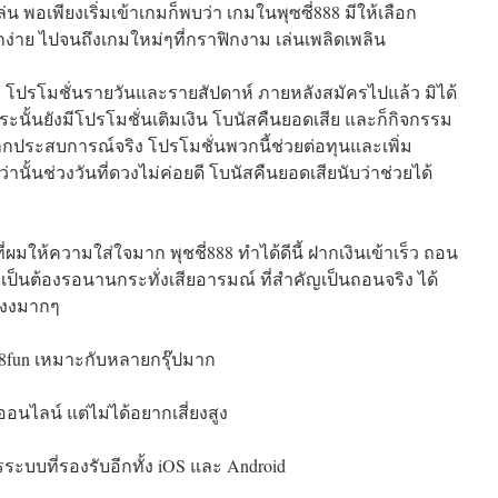
ล่น พอเพียงเริ่มเข้าเกมก็พบว่า เกมในพุซซี่888 มีให้เลือก
ง่าย ไปจนถึงเกมใหม่ๆที่กราฟิกงาม เล่นเพลิดเพลิน
ื่อง โปรโมชั่นรายวันและรายสัปดาห์ ภายหลังสมัครไปแล้ว มิได้
กระนั้นยังมีโปรโมชั่นเติมเงิน โบนัสคืนยอดเสีย และก็กิจกรรม
จากประสบการณ์จริง โปรโมชั่นพวกนี้ช่วยต่อทุนและเพิ่ม
านั้นช่วงวันที่ดวงไม่ค่อยดี โบนัสคืนยอดเสียนับว่าช่วยได้
ผมให้ความใส่ใจมาก พุชชี่888 ทำได้ดีนี้ ฝากเงินเข้าเร็ว ถอน
ำเป็นต้องรอนานกระทั่งเสียอารมณ์ ที่สำคัญเป็นถอนจริง ได้
บงงมากๆ
fun เหมาะกับหลายกรุ๊ปมาก
ออนไลน์ แต่ไม่ได้อยากเสี่ยงสูง
รระบบที่รองรับอีกทั้ง iOS และ Android