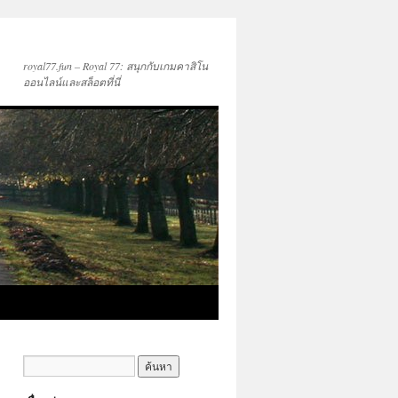
royal77.fun – Royal 77: สนุกกับเกมคาสิโน
ออนไลน์และสล็อตที่นี่