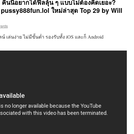
 คืนนี้อยากได้ฟีลลุ้น ๆ แบบไม่ต้องคิดเยอะ?
pussy888fun.lol ใหม่ล่าสุด Top 29 by Will
ards
 เล่นง่าย ไม่มีขั้นต่ำ รองรับทั้ง iOS และก็ Android