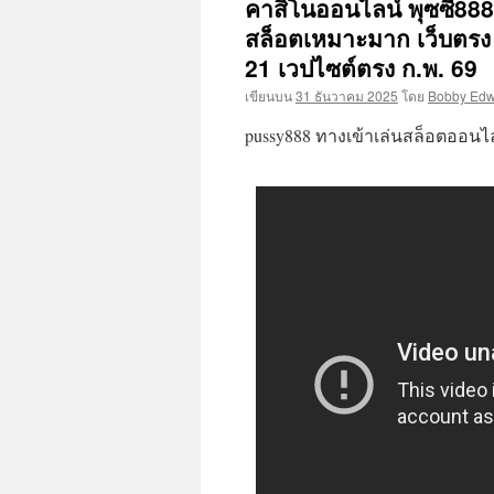
คาสิโนออนไลน์ พุซซี่888
เนื้อหา
สล็อตเหมาะมาก เว็บตรง 
21 เวปไซต์ตรง ก.พ. 69
เขียนบน
31 ธันวาคม 2025
โดย
Bobby Edw
pussy888 ทางเข้าเล่นสล็อตออนไลน์