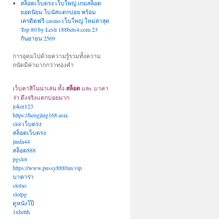
สล็อตเว็บตรง เว็บใหญ่ เกมสล็อต
ยอดนิยม โบนัสแตกบ่อย พร้อม
เครดิตฟรี casino เว็บใหญ่ ใหม่ล่าสุด
Top 80 by Lesli 188bets4.com 23
กันยายน 2569
การอุดมไปด้วยความรู้รวมทั้งความ
ถนัดมีค่ามากกว่าทองคำ
เว็บคาสิโนน่าเล่น ทั้ง
สล็อต
และ
บาคา
ร่า
ตึงจริงแตกบ่อยมาก
joker123
https://hengjing168.asia
slot เว็บตรง
สล็อตเว็บตรง
jinda44
สล็อต888
pgslot
https://www.pussy888fun.vip
บาคาร่า
slotxo
slotpg
ดูหนังโป๊
1xbetth