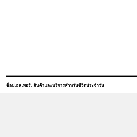
ช็อปเฮลเพอร์: สินค้าและบริการสำหรับชีวิตประจำวัน