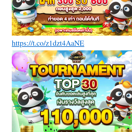
https://t.co/z1dzt4AaNE