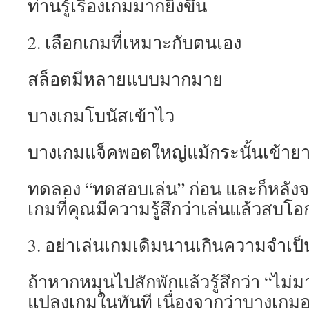
ท่านรู้เรื่องเกมมากยิ่งขึ้น
2. เลือกเกมที่เหมาะกับตนเอง
สล็อตมีหลายแบบมากมาย
บางเกมโบนัสเข้าไว
บางเกมแจ็คพอตใหญ่แม้กระนั้นเข้าย
ทดลอง “ทดสอบเล่น” ก่อน และก็หลังจา
เกมที่คุณมีความรู้สึกว่าเล่นแล้วสบโอ
3. อย่าเล่นเกมเดิมนานเกินความจำเป็
ถ้าหากหมุนไปสักพักแล้วรู้สึกว่า “ไม
แปลงเกมในทันที เนื่องจากว่าบางเกมอ