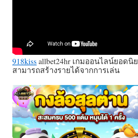
918kiss
allbet24hr เกมออนไลน์ยอดนิยม
สามารถสร้างรายได้จากการเล่น