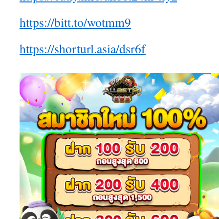
https://bitt.to/wotmm9
https://shorturl.asia/dsr6f