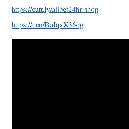
https://cutt.ly/allbet24hr-shop
https://t.co/BoIqxX36og