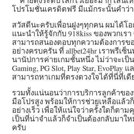
ค่ายดังระดับโลกไว้เยอะมาก เล่นเหมา
จริง
โปรโมชั่นเครดิตฟรี มีแม้กระนั้นคำว่าค
คืน
ยอด
เสีย
สวัสดีนะครับเพื่อนฝูงๆทุกคน ผมได้โ
10%
แนะนำให้รู้จักกับ 918kiss ของพวกเรา ซึ
สมจริง
สามารถสนองตอบทุกความต้องการของ
เสียง
ดี
อย่างครบครัน ที่ allbet24hr เราพรีเซ
กราฟ
นานัปการค่ายเกมชั้นหนึ่ง ไม่ว่าจะเป็น
ฟิค
3D
Gaming, PG Slot, Play Star, EvoPlay 
10
สามารถหาเกมที่ตรงดวงใจได้ที่นี่ที่เดี
ล้าน
ก็
ถอน
รวมทั้งแน่นอนว่าการบริการลูกค้าขอ
ได้
มือโปรสูง พร้อมให้การช่วยเหลือแล้วก
allbet24hr
แนะนำ
อย่างเร็ว เพื่อให้แน่ใจว่าครั้งใดก็ตา
เพื่อน
เป็นที่น่าจำแล้วก็จำเป็นต้องกลับมาให
รับ
เงิน
ครับ
ฟรี