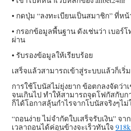
• เข้าไปที่หน้าเว็บหลักของ allbet24hr
• กดปุ่ม “ลงทะเบียนเป็นสมาชิก” ที่หน
• กรอกข้อมูลพื้นฐาน ดังเช่นว่า เบอร์โท
ผ่าน
• รับรองข้อมูลให้เรียบร้อย
เสร็จแล้วสามารถเข้าสู่ระบบแล้วก็เริ่ม
การใช้โบนัสไม่ยุ่งยาก ข้อตกลงจัดว่าเ
จนเกินไป ทำให้สามารถจุดโฟกัสกับการ
ก็ได้โอกาสลุ้นกำไรจากโบนัสจริงๆไม่ใ
“ถอนง่าย ไม่จำกัดใบเสร็จรับเงิน” จา
เวลาถอนได้ค่อนข้างจะเร็วทันใจ
918k