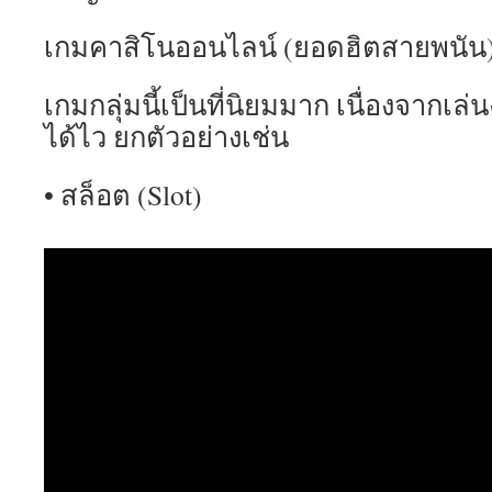
เกมคาสิโนออนไลน์ (ยอดฮิตสายพนัน
เกมกลุ่มนี้เป็นที่นิยมมาก เนื่องจากเล่น
ได้ไว ยกตัวอย่างเช่น
• สล็อต (Slot)