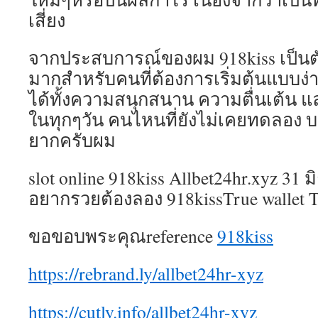
เสี่ยง
จากประสบการณ์ของผม 918kiss เป็นตั
มากสำหรับคนที่ต้องการเริ่มต้นแบบง
ได้ทั้งความสนุกสนาน ความตื่นเต้น แ
ในทุกๆวัน คนไหนที่ยังไม่เคยทดลอง บอ
ยากครับผม
slot online 918kiss Allbet24hr.xyz 31 ม
อยากรวยต้องลอง 918kissTrue wallet 
ขอขอบพระคุณreference
918kiss
https://rebrand.ly/allbet24hr-xyz
https://cutly.info/allbet24hr-xyz