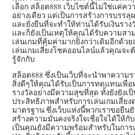
เลือก สล็อต888 เว็บไซต์นี้ไม่ใช่แค่ค
อย่างเดียว แต่เป็นการสร้างการบรรล
และยั่งยืนที่จะทำให้ท่านได้รับเงินราง
และก็ยังเป็นเหตุให้คุณได้รับความส
เล่นเกมที่คุ้มค่ามากยิ่งกว่าเดิมอีกด้ว
เล่นเกมเสี่ยงโชคออนไลน์แล้วคุณจะ
รู้จักกับ
สล็อต888 ซึ่งเป็นเว็บที่จะนำพาควา
สิ่งดีๆให้คุณได้รับเป็นการทดแทนเพื่อ
รางวัลอย่างมีความสุขที่สุด ทั้งยังยังเป
ประสิทธิภาพสำหรับการเล่นเกมเสี่ยงด
มาตรฐาน ซึ่งเว็บแห่งนี้พวกเราขอยืนยัน
สร้างความมั่นคงจริงใจเชื่อใจได้ให้กับ
เป็นคุณยังมีความพร้อมสำหรับในการเ