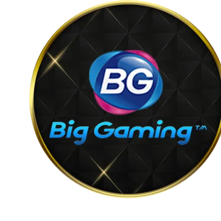
ง่ายๆ
แค่
ค
ลิ๊ก
เดียว
Top
36
by
Valenti
Amb888