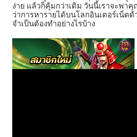
ง่าย แล้วก็คุ้มกว่าเดิม วันนี้เราจะพาค
ว่าการหารายได้บนโลกอินเตอร์เน็ตด้
จำเป็นต้องทำอย่างไรบ้าง