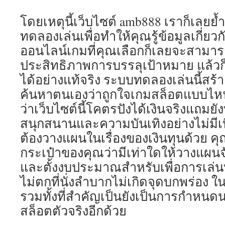
โดยเหตุนี้เว็บไซต์ amb888 เราก็เลยย
ทดลองเล่นเพื่อทำให้คุณรู้ข้อมูลเกี่ยว
ออนไลน์เกมที่คุณเลือกก็เลยจะสามารถ
ประสิทธิภาพการบรรลุเป้าหมาย แล้ว
ได้อย่างแท้จริง ระบบทดลองเล่นนี้สร้า
ค้นหาตนเองว่าถูกใจเกมสล็อตแบบไหนม
ว่าเว็บไซต์นี้โคตรปังได้เงินจริงแถมย
สนุกสนานและความบันเทิงอย่างไม่มีเบ
ต้องวางแผนในเรื่องของเงินทุนด้วย ค
กระเป๋าของคุณว่ามีเท่าใดให้วางแผนจ
และตั้งงบประมาณสำหรับเพื่อการเล่นทุ
ไม่ตกที่นั่งลำบากไม่เกิดจุดบกพร่อง 
รวมทั้งที่สำคัญเป็นยังเป็นการกำหน
สล็อตตัวจริงอีกด้วย