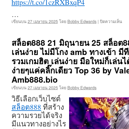
https://t.co/1czRXBxqP4
…
บน
เขียนบน
27 เมษายน 2025
โดย
Bobby Edwards
|
ปิดความเห็น
cas
เว็บ
แม่
สล็อต888 21 มิถุนายน 25 สล็อต88
สล็
เล่นง่าย ไม่มีโกง amb ทางเข้า มี
เว็บ
ตรง
รวมเกมฮิต เล่นง่าย มือใหม่ก็เล่น
ทด
เล่น
ง่ายๆแค่คลิ๊กเดียว Top 36 by Val
Top
Amb888.bio
26
by
เขียนบน
27 เมษายน 2025
โดย
Bobby Edwards
Boo
สล็
วิธีเลือกเว็บไซต์
เว็บ
สล็อต888
ที่สร้าง
ตรง
Amb
ความรวยได้จริง
6
มีแนวทางอย่างไร
สล็