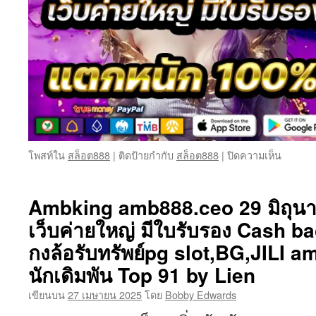
บน
โพสท์ใน
สล็อต888
|
ติดป้ายกำกับ
สล็อต888
|
ปิดความเห็น
สล็อต8
21
มิถุนาย
Ambking amb888.ceo 29 มิถุนา
25
เว็บค่ายใหญ่ มีใบรับรอง Cash b
สล็อต8
ไม่
กงล้อรับทรัพย์pg slot,BG,JILI a
ผ่าน
เอเย่นต์
นักเดิมพัน Top 91 by Lien
เล่น
เขียนบน
27 เมษายน 2025
โดย
Bobby Edwards
ง่าย
ไม่มี