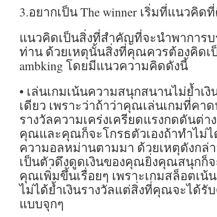
3.อยากเป็น The winner เริ่มที่แนวคิดที่
แนวคิดเป็นสิ่งที่สำคัญที่จะนำพาการ
ท่าน ด้วยเหตุนั้นสิ่งที่คุณควรต้องคิด
ambking โดยมีแนวความคิดดังนี้
• เล่นเกมเน้นความสนุกสนานไม่ย้ำเงิน
เดียว เพราะว่าถ้าว่าคุณเล่นเกมที่คาดห
รางวัลความเคร่งเครียดแรงกดดันต่าง
คุณและคุณก็จะโกรธตัวเองถ้าทำไม่ได้ห
ความอลหม่านตามมา ด้วยเหตุดังกล
เป็นตัวดึงดูดเงินของคุณยิ่งคุณสนุกก็จะ
คุณเพิ่มขึ้นเรื่อยๆ เพราะเกมสล็อตเน
ไม่ได้ย้ำเงินรางวัลแต่สิ่งที่คุณจะได้
แบบจุกๆ