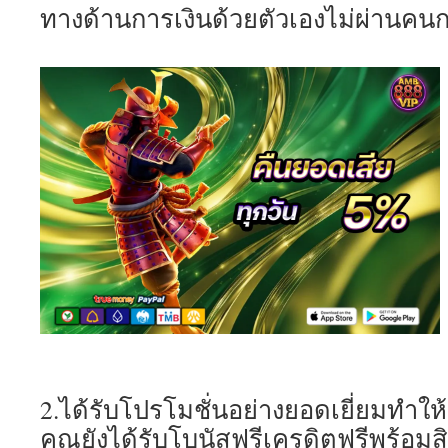
ทางด้านการเงินด้วยตัวเองไม่ผ่านคนก
2.ได้รับโปรโมชั่นอย่างยอดเยี่ยมทำให
คุณยังได้รับโบนัสฟรีเครดิตฟรีพร้อมส