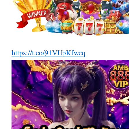
https://t.co/91VUpKfwcq