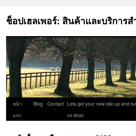
ช็อปเฮลเพอร์: สินค้าและบริการส
ข้าม
หน้า
Blog
Contact
Lets get your new site up and ru
ไป
แรก
no time!
ยัง