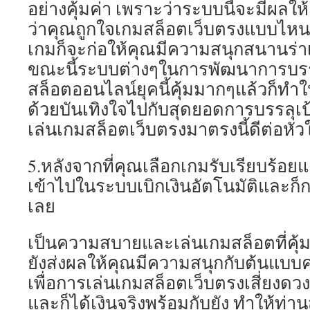
อย่างคุ้มค่า เพราะว่าระบบนี้จะมีผลใ
ว่าคุณถูกใจเกมสล็อตเว็บตรงแบบไหนมา
เกมก็จะก่อให้คุณมีความสนุกสนานร่าเร
ขณะนี้ระบบต่างๆในการพัฒนาการบร
สล็อตออนไลน์ยุคนี้คุ้มมากๆแล้วก็ทำให
ด้วยบันเทิงใจไปกับสุดยอดการบรรลุ
เล่นเกมสล็อตเว็บตรงมาตรงนี้ดีต่อหัวใ
5.หลังจากที่คุณเลือกเกมรับเรียบร้อยแ
เข้าไปในระบบเบิกเงินอัตโนมัติและก
เลย
เป็นความสบายและเล่นเกมสล็อตที่คุ้มค
ยังส่งผลให้คุณมีความสนุกกับต้นแบบ
เพื่อการเล่นเกมสล็อตเว็บตรงเสี่ยงดวง
และก็ได้เงินจริงพร้อมกับยัง ทำให้ท