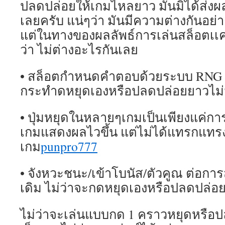
ปลดปล่อยให้เกมไหลยาว มันมิได้ส่ง
เลยครับ แน่ๆว่า มันมีความต่างกันอย่า
แต่ในทางของผลลัพธ์การเล่นสล็อตเเค
ว่า ไม่ต่างอะไรกันเลย
• สล็อตกำหนดคำตอบด้วยระบบ RNG ตั้ง
กระทำดหยุดเองหรือปลดปล่อยยาวไม่
• ปุ่มหยุดในหลายๆเกมเป็นเพียงแค่กา
เกมแสดงผลไวขึ้น แต่ไม่ได้แทรกแท
เกม
punpro777
• จังหวะชนะ/เข้าโบนัส/ตัวคูณ ต่อการส
เดิม ไม่ว่าจะกดหยุดเองหรือปลดปล่อ
ไม่ว่าจะเล่นแบบกด 1 คราวหยุดหรือป