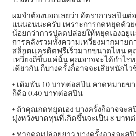
ผมจำต้องบอกเลยว่า อัตราการสปินต่อ
แน่นอนนะครับ เพราะการกดหยุดด้วยตัว
น้อยกว่าการปลดปล่อยให้หยุดเองอยู่แล้
การคลังรวมทั้งความเหวี่ยงมากมายก่า
สล็อตเเครดิตฟรีเร็วมากขนาดไหน คุ
เหวี่ยงถี่ขึ้นแค่นั้น คุณอาจจะได้กำไร
เดียวกัน ก็บางครั้งก็อาจจะเสียหนักไวข
• เดิมพัน 10 บาทต่อสปิน คาดหมายขาด
ก็คือ 0.40 บาทต่อสปิน
• ถ้าคุณกดหยุดเอง บางครั้งก็อาจจะสป
มุ่งหวังขาดทุนที่เกิดขึ้นจะเป็น 8 บาทต
• หากคุณปล่อยยาว บางครั้งอาจจะสปิน