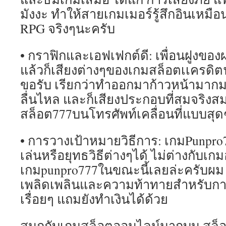
มังงะ ทำให้สายเกมเมอร์รู้สึกอินเหม
RPG จริงๆนะครับ
• กราฟิกและเอฟเฟกต์ดี: เพื่อนฝูงขอ
แล้วก็เสียงต่างๆของเกมสล็อตเเครดิตฟ
ขอรับ เรียกว่าทำออกมาก้าวหน้ามา
ลื่นไหล และก็เสียงประกอบที่สมจริงส
สล็อต777บนโทรศัพท์เคลื่อนที่แบบสุด
• การวางเป้าหมายวิธีการ: เกมPunpr
เล่นหรือยุทธวิธีต่างๆได้ ไม่ต่างกับ
เกมpunpro777ในขณะนี้เลยล่ะครับผม ซ
เพลิดเพลินและความท้าทายสำหรับกา
เรื่อยๆ แถมยังทำเงินได้ด้วย
สนุกกับเกมสล็อตออนไลน์มากบน สล็อ