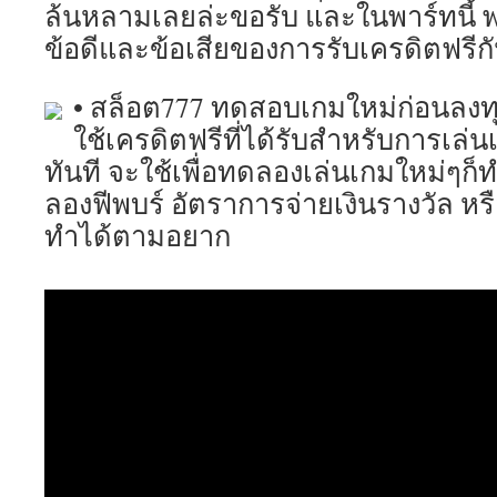
ล้นหลามเลยล่ะขอรับ และในพาร์ทนี้
ข้อดีและข้อเสียของการรับเครดิตฟรีกั
• สล็อต777 ทดสอบเกมใหม่ก่อนลงท
ใช้เครดิตฟรีที่ได้รับสำหรับการเล
ทันที จะใช้เพื่อทดลองเล่นเกมใหม่ๆก็
ลองฟีพบร์ อัตราการจ่ายเงินรางวัล หร
ทำได้ตามอยาก