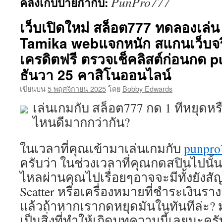
PunPro777
คลังเก็บป้ายกำกับ:
เนื้อหา
เว็บเปิดใหม่ สล็อต777 ทดลองเล่
Tamika webแจกหนัก สแกนเว็บจร
เครดิตฟรี ตรวจเช็คลิสต์ก่อนกด 
ธันวา 25 คาสิโนออนไลน์
เขียนบน
5 พฤศจิกายน 2025
โดย
Bobby Edwards
เล่นเกมกับ สล็อต777 กด 1 ทีหยุด
ไหนดีมากกว่ากัน?
ในเวลาที่คุณเข้ามาเล่นเกมกับ
punpro
ครับว่า ในช่วงเวลาที่คุณกดสปินไปนั้
ไหลผ่านคุณไปเรื่อยๆอาจจะมีทั้งยังสั
Scatter หรือเครื่องหมายที่ชำระเงินราง
แล้วถ้าหากเรากดหยุดมันในทันทีล่ะ? ม
เป็นสิ่งที่ทำให้เกิดบทความนี้เลยนะครั