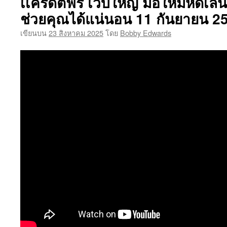
เเครดิตฟรี เว็บใหญ่ มือใหม่หัดเล
ช่วยคุณได้แน่นอน 11 กันยายน 2
เขียนบน
23 สิงหาคม 2025
โดย
Bobby Edwards