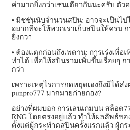
ค่ามากยิ่งกว่าเช่นเดียวกันนะครับ ตัวอ
• มิชชันนับจำนวนสปิน: อาจจะเป็นไปได้
อยากที่จะให้พวกเราเก็บสปินให้ครบ ก
ยิ่งกว่า
• ต้องแตกก่อนถึงเพดาน: การเร่งเพื่อเ
ทำได้ เพื่อให้สปินรวมเพิ่มขึ้นเรื่อยๆ 
กว่า
เพราะเหตุไรการกดหยุดเองถึงมิได้ส่
punpro777 มากมายก่ายกอง?
อย่างที่ผมบอก การเล่นเกมบน สล็อต77
RNG โดยตรงอยู่แล้ว ทำให้ผลลัพธ์ของ
ตั้งแต่ผู้กระทำดสปินครั้งแรกแล้ว ผู