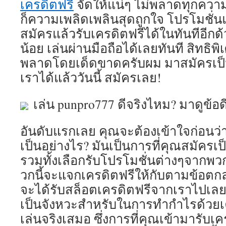
เครดิตฟรี
จัดให้แน่ๆ ไม่พลาดทุกควา
เล่น
ก็ความเพลิดเพลินสุดถูกใจ โปรโมชั่นแ
สล็
บท
สมัครแล้วรับเครดิตฟรีได้ในทันทีอีกด
นี้
น้อย เล่นผ่านมือถือได้เลยทันที สิทธิพ
ช่ว
คุณ
พลาดโดยเด็ดขาดครับผม มาสมัครเป็
ได้
เราได้แล้ววันนี้ สมัครเลย!
แน่
11
กัน
เล่น punpro777 ดีจริงไหม? มาดูข้อด
25
พนั
อันดับแรกเลย คุณจะต้องเข้าใจก่อนว่
ออน
เป็นอย่างไร? มันเป็นการที่คุณสมัครเ
รวมทั้งเลือกรับโปรโมชั่นต่างๆจากพวก
วกนี้จะแจกเครดิตฟรีให้กับตามข้อตกลงต
จะได้รับสล็อตเครดิตฟรีจากเราไปเลยน
เป็นจังหวะสำหรับในการทำกำไรด้วยเคร
เล่นจริงเสมอ ซึ่งการที่คุณเข้ามารับเคร