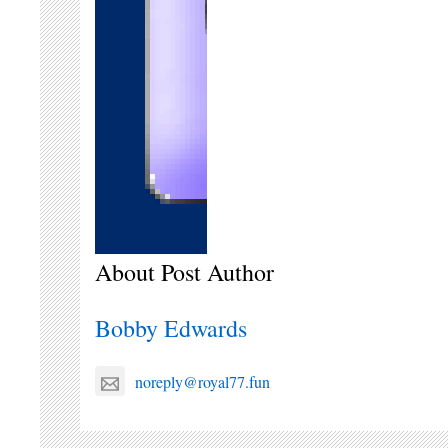
About Post Author
Bobby Edwards
noreply@royal77.fun