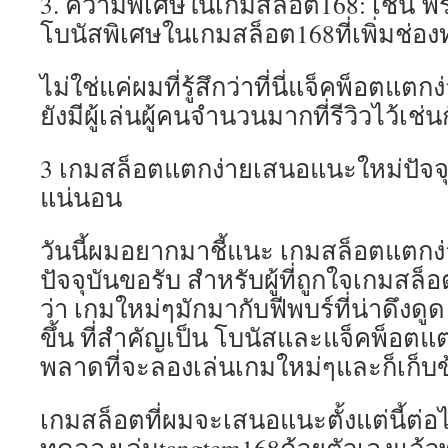
3. ความพิเศษในเกมสล็อต168: เช่น ฟรี
โบนัสพิเศษในเกมสล็อต168ที่เพิ่มช่อง
ไม่ใช่แค่ผมที่รู้สึกว่าที่นี่แจ็คพ็อตแต
ยังมีผู้เล่นผู้คนจำนวนมากที่รีวิวไว้เช่น
3 เกมสล็อตแตกง่ายเสนอแนะใหม่ปัจจุ
แน่นอน
วันนี้ผมอยากมาชี้แนะ เกมสล็อตแตกง่า
ปัจจุบันขอรับ สำหรับผู้ที่ถูกใจเกมส
ว่า เกมใหม่ๆมักมากับฟีพบร์ที่น่าดึงดู
ขึ้น ที่สำคัญเป็น โบนัสและแจ็คพ็อตแตก
พลาดที่จะลองเล่นเกมใหม่ๆและก็เก็บ
เกมสล็อตที่ผมจะเสนอแนะตั้งแต่นี้ต่อไ