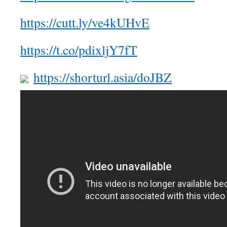
https://cutt.ly/ve4kUHvE
https://t.co/pdixljY7fT
https://shorturl.asia/doJBZ