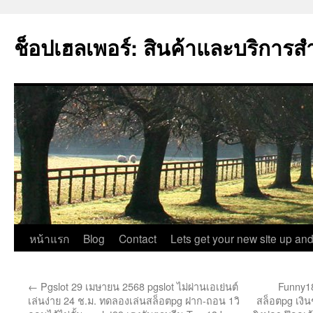
ช็อปเฮลเพอร์: สินค้าและบริการส
ข้าม
หน้าแรก
Blog
Contact
Lets get your new site up and
ไป
←
Pgslot 29 เมษายน 2568 pgslot ไม่ผ่านเอเย่นต์
Funny18
ยัง
เล่นง่าย 24 ช.ม. ทดลองเล่นสล็อตpg ฝาก-ถอน 1วิ
สล็อตpg เงิ