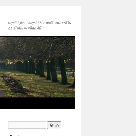
royal77.fun – Royal 77: สนุกกับเกมคาสิโน
ออนไลน์และสล็อตที่นี่