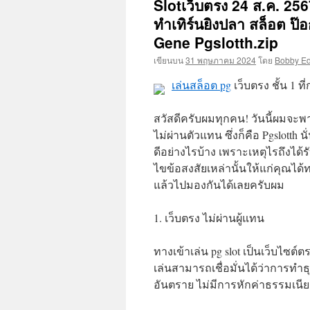
Slotเว็บตรง 24 ส.ค. 256
เนื้อหา
ทำเทิร์นยิงปลา สล็อต ป๊
Gene Pgslotth.zip
เขียนบน
31 พฤษภาคม 2024
โดย
Bobby E
เล่นสล็อต pg
เว็บตรง ชั้น 1 ที
สวัสดีครับผมทุกคน! วันนี้ผมจะพ
ไม่ผ่านตัวแทน ซึ่งก็คือ Pgslotth 
ดีอย่างไรบ้าง เพราะเหตุไรถึงได
ไขข้อสงสัยเหล่านั้นให้แก่คุณได้ท
แล้วไปมองกันได้เลยครับผม
1. เว็บตรง ไม่ผ่านผู้แทน
ทางเข้าเล่น pg slot เป็นเว็บไซต์ตร
เล่นสามารถเชื่อมั่นได้ว่าการทำธ
อันตราย ไม่มีการหักค่าธรรมเนีย