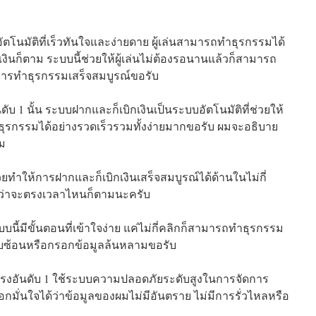
ัตโนมัติที่เร็วทันใจและง่ายดาย ผู้เล่นสามารถทำธุรกรรมได้
งินก็ตาม ระบบนี้ช่วยให้ผู้เล่นไม่ต้องรอนานแล้วก็สามารถ
การทำธุรกรรมเสร็จสมบูรณ์ขอรับ
นดับ 1 นั้น ระบบฝากและก็เบิกเงินเป็นระบบอัตโนมัติที่ช่วยให้
ธุรกรรมได้อย่างรวดเร็วรวมทั้งง่ายมากขอรับ ผมจะอธิบาย
ผม
ยทำให้การฝากและก็เบิกเงินเสร็จสมบูรณ์ได้ด้านในไม่กี่
ม่ว่าจะตรงเวลาไหนก็ตามนะครับ
นี้มีขั้นตอนที่เข้าใจง่าย แค่ไม่กี่คลิกก็สามารถทำธุรกรรม
บซับซ้อนหรือกรอกข้อมูลล้นหลามขอรับ
็บตรงอันดับ 1 ใช้ระบบความปลอดภัยระดับสูงในการจัดการ
กมั่นใจได้ว่าข้อมูลของผมไม่มีอันตราย ไม่มีการรั่วไหลหรือ