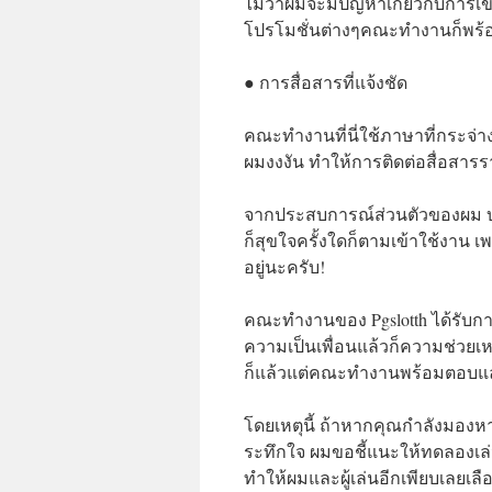
ไม่ว่าผมจะมีปัญหาเกี่ยวกับการเข
โปรโมชั่นต่างๆคณะทำงานก็พร้
● การสื่อสารที่แจ้งชัด
คณะทำงานที่นี่ใช้ภาษาที่กระจ่าง
ผมงงงัน ทำให้การติดต่อสื่อสารราบร
จากประสบการณ์ส่วนตัวของผม บริการ
ก็สุขใจครั้งใดก็ตามเข้าใช้งาน
อยู่นะครับ!
คณะทำงานของ Pgslotth ได้รับกา
ความเป็นเพื่อนแล้วก็ความช่วยเห
ก็แล้วแต่คณะทำงานพร้อมตอบแล้
โดยเหตุนี้ ถ้าหากคุณกำลังมองหาเว
ระทึกใจ ผมขอชี้แนะให้ทดลองเล่
ทำให้ผมและผู้เล่นอีกเพียบเลยเลื