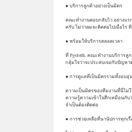
● บริการลูกค้าอย่างเป็นมิตร
คณะทำงานตอบกลับไว อย่างแรกที
ครับ ไม่ว่าผมจะติดต่อไปเมื่อไ
● พร้อมให้บริการตลอดเวลา
ที่ Pgslotth, คณะทำงานบริการลู
กลุ้มใจว่าจะประสบเจอกับปัญห
● การดูแลที่เป็นมิตรรวมทั้งอบอุ่
ความเป็นมิตรของทีมงานที่นี่ไม่
ความรู้ความเข้าใจสึกเหมือนกับว่า
จำเป็นต้องติดต่อ
● การช่วยเหลือที่นานัปการทุกเรื่