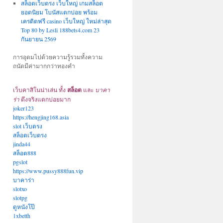
สล็อตเว็บตรง เว็บใหญ่ เกมสล็อต
ยอดนิยม โบนัสแตกบ่อย พร้อม
เครดิตฟรี casino เว็บใหญ่ ใหม่ล่าสุด
Top 80 by Lesli 188bets4.com 23
กันยายน 2569
การอุดมไปด้วยความรู้รวมทั้งความ
ถนัดมีค่ามากกว่าทองคำ
เว็บคาสิโนน่าเล่น ทั้ง
สล็อต
และ
บาคา
ร่า
ตึงจริงแตกบ่อยมาก
joker123
https://hengjing168.asia
slot เว็บตรง
สล็อตเว็บตรง
jinda44
สล็อต888
pgslot
https://www.pussy888fun.vip
บาคาร่า
slotxo
slotpg
ดูหนังโป๊
1xbetth