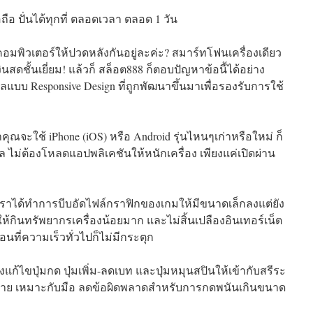
อ ปั่นได้ทุกที่ ตลอดเวลา ตลอด 1 วัน
คอมพิวเตอร์ให้ปวดหลังกันอยู่ละค่ะ? สมาร์ทโฟนเครื่องเดียว
ินสดชั้นเยี่ยม! แล้วก็ สล็อต888 ก็ตอบปัญหาข้อนี้ได้อย่าง
บ Responsive Design ที่ถูกพัฒนาขึ้นมาเพื่อรองรับการใช้
าคุณจะใช้ iPhone (iOS) หรือ Android รุ่นไหนๆเก่าหรือใหม่ ก็
ล ไม่ต้องโหลดแอปพลิเคชันให้หนักเครื่อง เพียงแค่เปิดผ่าน
งเราได้ทำการบีบอัดไฟล์กราฟิกของเกมให้มีขนาดเล็กลงแต่ยัง
กินทรัพยากรเครื่องน้อยมาก และไม่สิ้นเปลืองอินเทอร์เน็ต
่อนที่ความเร็วทั่วไปก็ไม่มีกระตุก
ุงแก้ไขปุ่มกด ปุ่มเพิ่ม-ลดเบท และปุ่มหมุนสปินให้เข้ากับสรีระ
ง่าย เหมาะกับมือ ลดข้อผิดพลาดสำหรับการกดพนันเกินขนาด