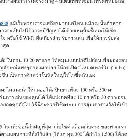
้งสร้างผลกำไรได้จริง มาดู 4 สเต็ปเทพที่เซียนโทรศัพท์มือถือ
ต888
แม้เว็บพวกเราจะเสถียรมากแค่ไหน แม้กระนั้นถ้าหาก
อาจจะเป็นไปได้ว่าจะมีปัญหาได้ ด้วยเหตุนั้นชี้แนะให้เช็ค
จ หรือใช้ Wi-Fi ที่เสถียรสำหรับการเล่น เพื่อให้การรับส่ง
งสุด
ะได้: ในตอน 10-20 ตาแรก ให้หมุนแบบปกติไปก่อนเพื่อมองรอบ
สัญลักษณ์แพงๆตกลงมาบ่อย ให้กดเปิด “โหมดเทอร์โบ (Turbo)”
วขึ้น เป็นการดักคว้าโบนัสใหญ่ให้ไวขึ้นนั่นเอง
ด: ไม่แนะนำให้กดออโต้สปินยาวทีละ 100 หรือ 500 ตา
์นการเล่นของคุณได้ ให้แบ่งกดทีละ 10 ตา หรือ 30 ตา พอจบ
่อยกดชุดถัดไป วิธีนี้จะช่วยรีเซ็ตระบบการสุ่มเดารางวัลให้เข้า
วินาที: ข้อนี้สำคัญที่สุด! เว็บไซต์ สล็อตเว็บตรง ของพวกเรา
ามแผนการที่ตั้งไว้แล้ว (ได้แก่ ทุน 300 ได้กำไร 1,500) ให้กด