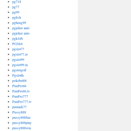
pg718
pg77
pg99
pgfish
pgheng99
pgjoker auto
pgjoker auto
pgk44b
PGSlot
pgslot77
pgslot77.io
pgslot99
pgslot99.in
pgslotgolf
Pgslotth
pokebet88
PunPro66
PunPro66.tv
PunPro777
PunPro777.tv
puntaek77
Pussy888
pussy888fun
pussy888play
pussy888win