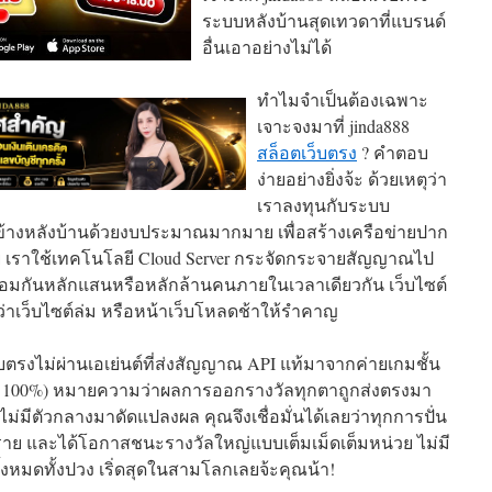
ระบบหลังบ้านสุดเทวดาที่แบรนด์
อื่นเอาอย่างไม่ได้
ทำไมจำเป็นต้องเฉพาะ
เจาะจงมาที่ jinda888
สล็อตเว็บตรง
? คำตอบ
ง่ายอย่างยิ่งจ้ะ ด้วยเหตุว่า
เราลงทุนกับระบบ
r ข้างหลังบ้านด้วยงบประมาณมากมาย เพื่อสร้างเครือข่ายปาก
เชีย เราใช้เทคโนโลยี Cloud Server กระจัดกระจายสัญญาณไป
่นพร้อมกันหลักแสนหรือหลักล้านคนภายในเวลาเดียวกัน เว็บไซต์
คำว่าเว็บไซต์ล่ม หรือหน้าเว็บโหลดช้าให้รำคาญ
็บตรงไม่ผ่านเอเย่นต์ที่ส่งสัญญาณ API แท้มาจากค่ายเกมชั้น
้ 100%) หมายความว่าผลการออกรางวัลทุกตาถูกส่งตรงมา
ไม่มีตัวกลางมาดัดแปลงผล คุณจึงเชื่อมั่นได้เลยว่าทุกการปั่น
ราย และได้โอกาสชนะรางวัลใหญ่แบบเต็มเม็ดเต็มหน่วย ไม่มี
ั้งหมดทั้งปวง เริ่ดสุดในสามโลกเลยจ้ะคุณน้า!