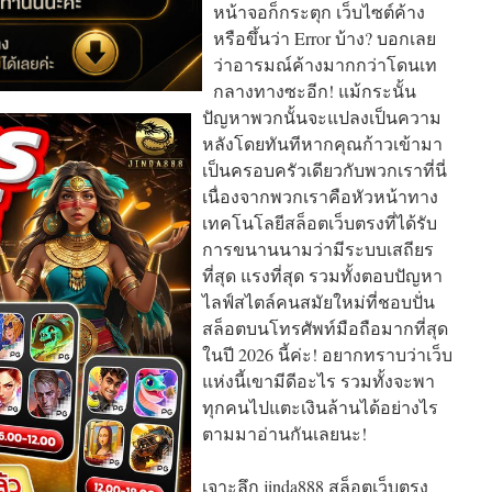
หน้าจอก็กระตุก เว็บไซต์ค้าง
หรือขึ้นว่า Error บ้าง? บอกเลย
ว่าอารมณ์ค้างมากกว่าโดนเท
กลางทางซะอีก! แม้กระนั้น
ปัญหาพวกนั้นจะแปลงเป็นความ
หลังโดยทันทีหากคุณก้าวเข้ามา
เป็นครอบครัวเดียวกับพวกเราที่นี่
เนื่องจากพวกเราคือหัวหน้าทาง
เทคโนโลยีสล็อตเว็บตรงที่ได้รับ
การขนานนามว่ามีระบบเสถียร
ที่สุด แรงที่สุด รวมทั้งตอบปัญหา
ไลฟ์สไตล์คนสมัยใหม่ที่ชอบปั่น
สล็อตบนโทรศัพท์มือถือมากที่สุด
ในปี 2026 นี้ค่ะ! อยากทราบว่าเว็บ
แห่งนี้เขามีดีอะไร รวมทั้งจะพา
ทุกคนไปแตะเงินล้านได้อย่างไร
ตามมาอ่านกันเลยนะ!
เจาะลึก jinda888 สล็อตเว็บตรง