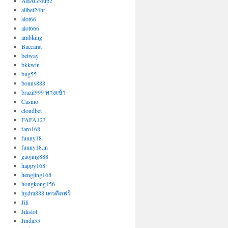
ABAGroup2
allbet24hr
alot66
alot666
ambking
Baccarat
betway
bkkwin
bng55
bonus888
brazil999 ทางเข้า
Casino
cloudbet
FAFA123
faro168
funny18
funny18.in
gaojing888
happy168
hengjing168
hongkong456
hydra888 เครดิตฟรี
Jili
Jilislot
Jinda55