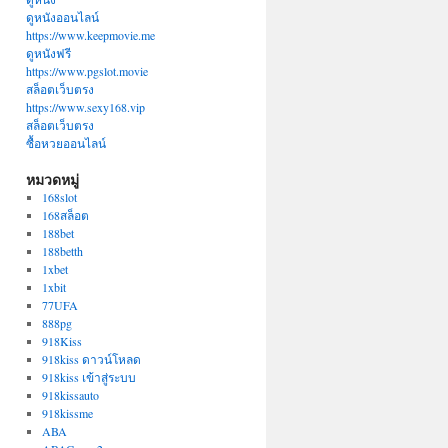
ดูหนังออนไลน์
https://www.keepmovie.me
ดูหนังฟรี
https://www.pgslot.movie
สล็อตเว็บตรง
https://www.sexy168.vip
สล็อตเว็บตรง
ซื้อหวยออนไลน์
หมวดหมู่
168slot
168สล็อต
188bet
188betth
1xbet
1xbit
77UFA
888pg
918Kiss
918kiss ดาวน์โหลด
918kiss เข้าสู่ระบบ
918kissauto
918kissme
ABA