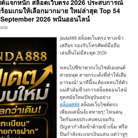
ซต์แจกหนัก สล็อตเว็บตรง 2026 ประสบการณ์
พร้อมเกมให้เลือกมากมาย ใหม่ล่าสุด Top 54
5 September 2026 พนันออนไลน์
ards
jinda888 สล็อตเว็บตรง ทางเข้า
เสถียร รองรับโทรศัพท์มือถือ
เล่นลื่นไม่มีสะดุด 2026
หลบไปซิขาพวกเว็บไซต์เอเยนต์
สายหลุด สายกระเด้งที่ทำให้เสีย
อารมณ์! นาทีนี้จะต้องหลบให้ตัว
แม่ตัวมัมที่วงการสล็อตออนไลน์
ยุคสมัยใหม่ปัจจุบันอย่าง
สล็อต888
สล็อตเว็บไซต์ตรง
เพียงแค่นั้นจ้ะสหายๆ! ไหนคน
ใดกันเคยประสบพบเจอกับ
ปัญหากำลังเข้าด้ายเข้าเข็ม ฟรีส
ปินกำลังจะแจกเงินแสน แต่ว่าจู่ๆ