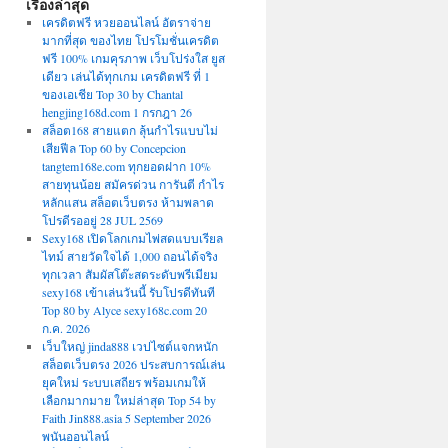
เรื่องล่าสุด
เครดิตฟรี หวยออนไลน์ อัตราจ่าย
มากที่สุด ของไทย โปรโมชั่นเครดิต
ฟรี 100% เกมคุรภาพ เว็บโปร่งใส ยูส
เดียว เล่นได้ทุกเกม เครดิตฟรี ที่ 1
ของเอเชีย Top 30 by Chantal
hengjing168d.com 1 กรกฎา 26
สล็อต168 สายแตก ลุ้นกำไรแบบไม่
เสียฟีล Top 60 by Concepcion
tangtem168e.com ทุกยอดฝาก 10%
สายทุนน้อย สมัครด่วน การันตี กำไร
หลักแสน สล็อตเว็บตรง ห้ามพลาด
โปรดีรออยู่ 28 JUL 2569
Sexy168 เปิดโลกเกมไพ่สดแบบเรียล
ไทม์ สายวัดใจได้ 1,000 ถอนได้จริง
ทุกเวลา สัมผัสโต๊ะสดระดับพรีเมียม
sexy168 เข้าเล่นวันนี้ รับโปรดีทันที
Top 80 by Alyce sexy168c.com 20
ก.ค. 2026
เว็บใหญ่ jinda888 เวปไซต์แจกหนัก
สล็อตเว็บตรง 2026 ประสบการณ์เล่น
ยุคใหม่ ระบบเสถียร พร้อมเกมให้
เลือกมากมาย ใหม่ล่าสุด Top 54 by
Faith Jin888.asia 5 September 2026
พนันออนไลน์