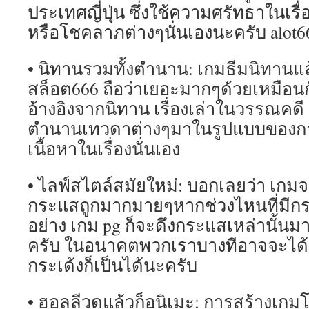
ประเทศญี่ปุ่น ซึ่งใช้ความศรัทธาในเรื
หรือโชคลาภต่างๆนั่นเองนะครับ alot6
• นิทานรวมทั้งตำนาน: เกมธีมนิทาน
สล็อต666 ถือว่าเยอะมากๆด้วยเหมือ
อ้างอิงจากนิทาน เรื่องเล่าในวรรณคดี 
ตำนานเทวดาต่างๆมาในรูปแบบของก
เนื้อหาในเรื่องนั่นเอง
• ไลฟ์สไตล์สมัยใหม่: บอกเลยว่า เกมจา
กระแสถูกมากมายๆหากช่วงไหนที่มีกระ
อย่าง เกม pg ก็จะดึงกระแสเหล่านั้นม
ครับ ในอนาคตพวกเราบางทีอาจจะได้
กระเด้งก็เป็นได้นะครับ
• ฮอลลีวูดแล้วก็อนิเมะ: การสร้างเก