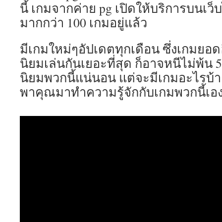
นี้ เกมจากค่าย pg เปิดให้บริการบนเว
มากกว่า 100 เกมอยู่แล้ว
มีเกมใหม่ๆอัปเดตทุกเดือน ซึ่งเกมยอดฮ
นิยมเล่นกันเยอะที่สุด ก็อาจหนีไม่พ้น 
นิยมพวกนี้แน่นอน แต่จะมีเกมอะไรบ้าง
พาคุณมาทำความรู้จักกับเกมพวกนี้เอ