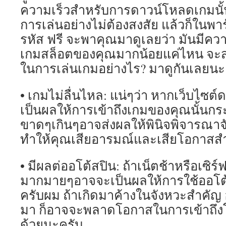
ความเร็วสำหรับการดาวน์โหลดเกมนั้
การเล่นอย่างไม่ต้องสงสัย แล้วก็ในพาร
รหัส ฟรี จะพาคุณมาดูเลยว่า มันมีค
เกมสล็อตของคุณมากน้อยแค่ไหน จะ
ในการเล่นเกมอย่างไร? มาดูกันเลยนะ
• เกมไม่ลื่นไหล: แน่ๆว่า หากเว็บไซต
เป็นผลให้การเข้าถึงเกมของคุณนั้นกร
ขาดๆเกินๆอาจส่งผลให้พินิจพิจารณา
ทำให้คุณเสียอารมณ์และเสียโอกาสสำ
• มีผลต่ออโต้สปิน: ถ้าเน็ตช้าหรือเซิร
มากมายๆอาจจะเป็นผลให้การใช้ออโต้
ครับผม ถ้าเกิดมาค้างในจังหวะสำคัญ อ
มา ก็อาจจะพลาดโอกาสในการเข้าถึงโ
ด้วยนะครับ