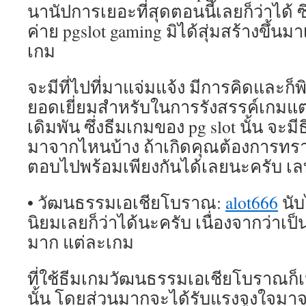
นานัปการเยอะที่สุดตอนนี้เลยก็ว่าได้ ซ
ค่าย pgslot gaming มิได้สุ่มสร้างขึ้น
เกม
จะมีที่ไปที่มาแจ่มแจ้ง มีการคิดและก็
ยอดเยี่ยมสำหรับในการรังสรรค์เกมแต่
เดิมพัน ซึ่งธีมเกมของ pg slot นั้น จ
มาจากไหนบ้าง ถ้าเกิดคุณต้องการทร
ตอบไปพร้อมเพียงกันได้เลยนะครับ เ
• วัฒนธรรมเอเชียโบราณ:
alot666
นับ
นิยมเลยก็ว่าได้นะครับ เนื่องจากว่าเป
มาก แต่ละเกม
ที่ใช้ธีมเกมวัฒนธรรมเอเชียโบราณก็เ
นั้น โดยส่วนมากจะได้รับแรงจูงใจมาจา