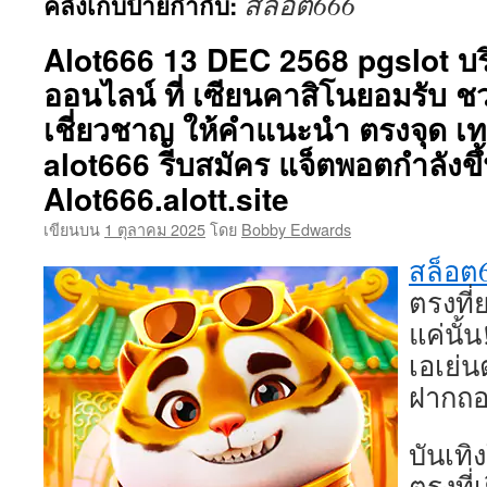
สล็อต666
คลังเก็บป้ายกำกับ:
เนื้อหา
Alot666 13 DEC 2568 pgslot บร
ออนไลน์ ที่ เซียนคาสิโนยอมรับ ชวน
เชี่ยวชาญ ให้คำแนะนำ ตรงจุด เ
alot666 รีบสมัคร แจ็ตพอตกำลังขึ
Alot666.alott.site
เขียนบน
1 ตุลาคม 2025
โดย
Bobby Edwards
สล็อต
ตรงที่
แค่นั้
เอเย่น
ฝากถอ
บันเทิ
ตรงที่เ