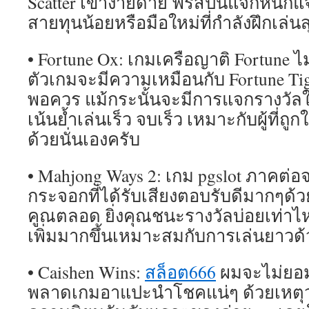
Scatter เข้าง่ายดาย ฟรีสปินแจกหนัก
สายทุนน้อยหรือมือใหม่ที่กำลังฝึกเล่
• Fortune Ox: เกมเครือญาติ Fortune 
ตัวเกมจะมีความเหมือนกับ Fortune Tig
พอควร แม้กระนั้นจะมีการแจกรางวัล
เน้นย้ำเล่นเร็ว จบเร็ว เหมาะกับผู้ที่ถ
ด้วยนั่นเองครับ
• Mahjong Ways 2: เกม pgslot ภาคต่
กระจอกที่ได้รับเสียงตอบรับดีมากๆด้
คูณตลอด ยิ่งคุณชนะรางวัลบ่อยเท่าไหร่
เพิ่มมากขึ้นเหมาะสมกับการเล่นยาวด้
• Caishen Wins:
สล็อต666
ผมจะไม่ยอม
พลาดเกมอาแปะนำโชคแน่ๆ ด้วยเหตุว่าน