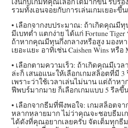
เงินกับเกมที่คุณเลือกได้มากขึ้น รับร
รวมทั้งเอนจอยกับการเล่นเกมเยอะขึ้นเ
• เลือกจากงบประมาณ: ถ้าเกิดคุณมีทุ
มีเบทต่ำ แตกง่าย ได้แก่ Fortune Tiger 
ถ้าหากคุณมีทุนกึ่งกลางหรือสูง มองหาเ
เยอะแยะ อาทิเช่น Caishen Wins หรือ M
• เลือกตามความเร็ว: ถ้าเกิดคุณมีเว
ล่ะก็ เสนอแนะให้เลือกเกมสล็อตที่มี 3 
เพราะว่าใช้เวลาเล่นไม่นาน แต่ถ้าห
ฟีพบร์มากมาย ก็เลือกเกมแบบ 5 รีลขึ้
• เลือกจากธีมที่พึงพอใจ: เกมสล็อตจา
หลากหลายมาก ไม่ว่าคุณจะชอบธีมเ
ได้ดังที่คุณอยากเลยครับ จัดเต็มทุกธ