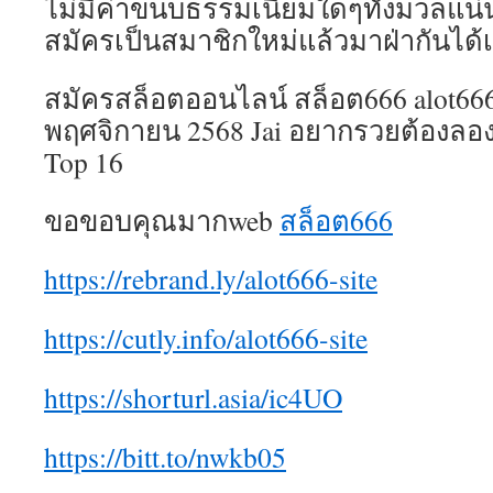
ไม่มีค่าขนบธรรมเนียมใดๆทั้งมวลแน่
สมัครเป็นสมาชิกใหม่แล้วมาฝ่ากันได้
สมัครสล็อตออนไลน์ สล็อต666 alot666.a
พฤศจิกายน 2568 Jai อยากรวยต้องลอง 
Top 16
ขอขอบคุณมากweb
สล็อต666
https://rebrand.ly/alot666-site
https://cutly.info/alot666-site
https://shorturl.asia/ic4UO
https://bitt.to/nwkb05