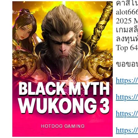
คาสิโน
alot66
2025 Ma
เกมสล็
ลงทุนทั้
Top 64
ขอขอบ
https:/
https:/
https:/
https: