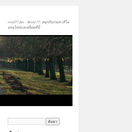
royal77.fun – Royal 77: สนุกกับเกมคาสิโน
ออนไลน์และสล็อตที่นี่