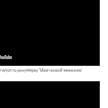
่ายๆปราบ pussy888play ได้อย่างแน่แท้ ทดลองเลย!