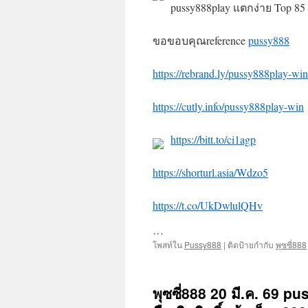
pussy888play แตกง่าย Top 85
ขอขอบคุณreference
pussy888
https://rebrand.ly/pussy888play-win
https://cutly.info/pussy888play-win
https://bitt.to/ci1agp
https://shorturl.asia/Wdzo5
https://t.co/UkDwlulQHv
…
โพสท์ใน
Pussy888
|
ติดป้ายกำกับ
พุซซี่888
พุซซี่888 20 มี.ค. 69 pu