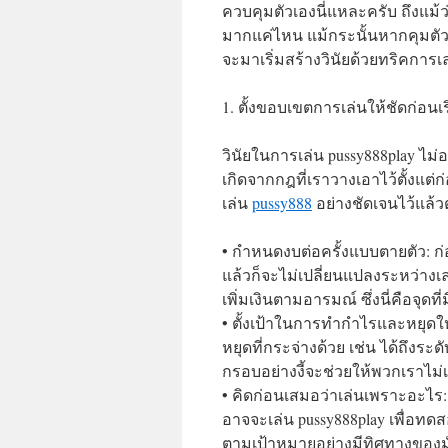
ควบคุมตัวเองนี่แหละครับ ถึงแม้
มากแค่ไหน แม้กระนั้นหากคุมตัวเ
จะมาเริ่มสร้างวินัยด้วยทริคการเ
1. ตั้งขอบเขตการเล่นให้ชัดก่อนเร
วินัยในการเล่น pussy888play ไม่อ
เกิดจากกฎที่เราวางเอาไว้ตั้งแต
เล่น
pussy888
อย่างชัดเจนไว้แล้วตั
• กำหนดงบต่อครั้งแบบตายตัว: ก่อ
แล้วก็จะไม่เปลี่ยนแปลงระหว่างเ
เพิ่มเงินตามอารมณ์ ซึ่งนี่คือจุด
• ตั้งเป้าในการทำกำไรและหยุดให้
หยุดที่กระจ่างด้วย เช่น ได้ถึงระด
กรอบอย่างงี้จะช่วยให้พวกเราไ
• คิดก่อนเสมอว่าเล่นเพราะอะไร
อาจจะเล่น pussy888play เพื่อทด
ตามเป้าหมายอย่างมีทิศทางของ