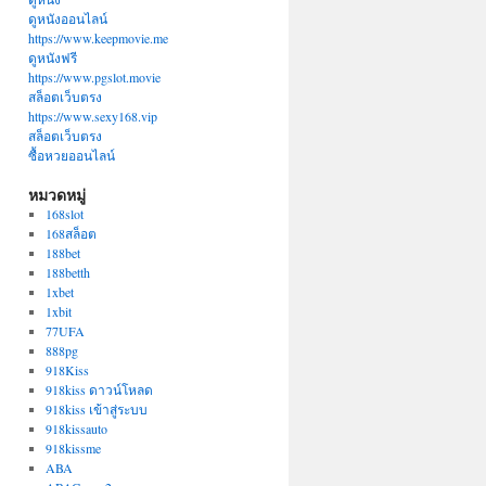
ดูหนังออนไลน์
https://www.keepmovie.me
ดูหนังฟรี
https://www.pgslot.movie
สล็อตเว็บตรง
https://www.sexy168.vip
สล็อตเว็บตรง
ซื้อหวยออนไลน์
หมวดหมู่
168slot
168สล็อต
188bet
188betth
1xbet
1xbit
77UFA
888pg
918Kiss
918kiss ดาวน์โหลด
918kiss เข้าสู่ระบบ
918kissauto
918kissme
ABA