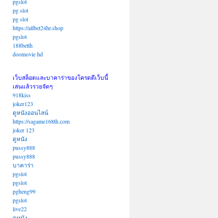
pgslot
pg slot
pg slot
https://allbet24hr.shop
pgslot
188betth
doomovie hd
เว็บสล็อตและบาคาร่าของโครตดีเว็บนี้
เล่นแล้วรวยจัดๆ
918kiss
joker123
ดูหนังออนไลน์
https://sagame168th.com
joker 123
ดูหนัง
pussy888
pussy888
บาคาร่า
pgslot
pgslot
pgheng99
pgslot
live22
ดูหนัง