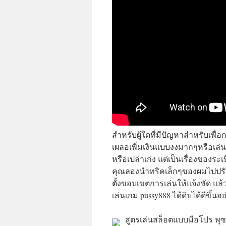
สำหรับผู้ใดที่มีปัญหาสำหรับเพื่อ
เผลอเพิ่มเงินแบบงงมากๆหรือเล่นยาว
หรือเปล่าเก่ง แต่เป็นเรื่องของระ
คุณลองนำทริคเล็กๆของผมไปปรับใ
ตั้งขอบเขตการเล่นให้แจ้งชัด แล้
เล่นเกม pussy888 ได้ดิบได้ดีขึ้
สูตรเล่นสล็อตแบบมือโปร พุซซี