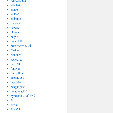
ABAGroup2
allbet24hr
alot66
alot666
ambking
Baccarat
betway
bkkwin
bng55
bonus888
brazil999 ทางเข้า
Casino
cloudbet
FAFA123
faro168
funny18
funny18.in
gaojing888
happy168
hengjing168
hongkong456
hydra888 เครดิตฟรี
Jili
Jilislot
Jinda55