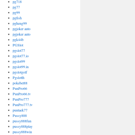
pg718
pg77
pg99
pgfish
pgheng99
pgjoker auto
pgjoker auto
pgk44b
PGSlot
pgslot77
pgslot77.io
pgslot99
pgslot99.in
pgslotgolf
Pgslotth
pokebet88
PunPro66
PunPro66.tv
PunPro777
PunPro777.tv
puntaek77
Pussy888
pussy888fun
pussy888play
pussy888win