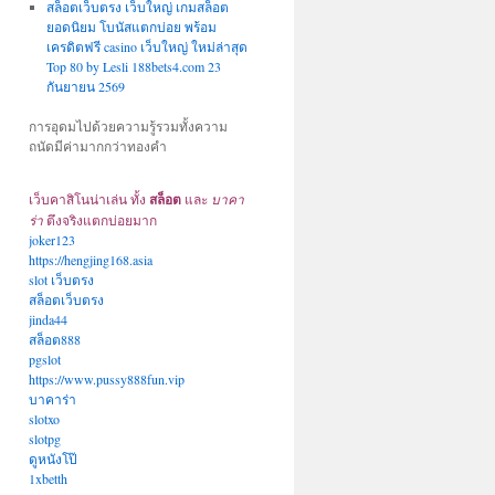
สล็อตเว็บตรง เว็บใหญ่ เกมสล็อต
ยอดนิยม โบนัสแตกบ่อย พร้อม
เครดิตฟรี casino เว็บใหญ่ ใหม่ล่าสุด
Top 80 by Lesli 188bets4.com 23
กันยายน 2569
การอุดมไปด้วยความรู้รวมทั้งความ
ถนัดมีค่ามากกว่าทองคำ
เว็บคาสิโนน่าเล่น ทั้ง
สล็อต
และ
บาคา
ร่า
ตึงจริงแตกบ่อยมาก
joker123
https://hengjing168.asia
slot เว็บตรง
สล็อตเว็บตรง
jinda44
สล็อต888
pgslot
https://www.pussy888fun.vip
บาคาร่า
slotxo
slotpg
ดูหนังโป๊
1xbetth