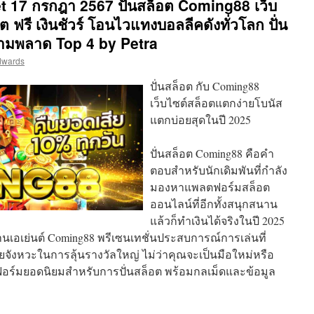
et 17 กรกฎา 2567 ปั่นสล็อต Coming88 เว็บ
ต ฟรี เงินชัวร์ โอนไวแทงบอลลีคดังทั่วโลก ปั่น
้ามพลาด Top 4 by Petra
dwards
ปั่นสล็อต กับ Coming88
เว็บไซต์สล็อตแตกง่ายโบนัส
แตกบ่อยสุดในปี 2025
ปั่นสล็อต Coming88 คือคำ
ตอบสำหรับนักเดิมพันที่กำลัง
มองหาแพลตฟอร์มสล็อต
ออนไลน์ที่อีกทั้งสนุกสนาน
แล้วก็ทำเงินได้จริงในปี 2025
ผ่านเอเย่นต์ Coming88 พรีเซนเทชั่นประสบการณ์การเล่นที่
ยจังหวะในการลุ้นรางวัลใหญ่ ไม่ว่าคุณจะเป็นมือใหม่หรือ
ฟอร์มยอดนิยมสำหรับการปั่นสล็อต พร้อมกลเม็ดและข้อมูล