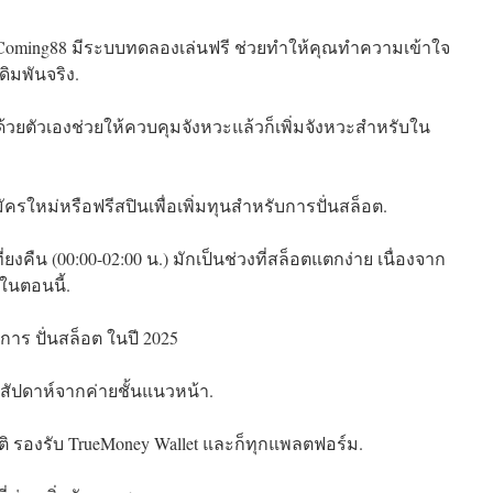
oming88 มีระบบทดลองเล่นฟรี ช่วยทำให้คุณทำความเข้าใจ
ิมพันจริง.
ุนด้วยตัวเองช่วยให้ควบคุมจังหวะแล้วก็เพิ่มจังหวะสำหรับใน
มัครใหม่หรือฟรีสปินเพื่อเพิ่มทุนสำหรับการปั่นสล็อต.
่ยงคืน (00:00-02:00 น.) มักเป็นช่วงที่สล็อตแตกง่าย เนื่องจาก
ในตอนนี้.
าร ปั่นสล็อต ในปี 2025
สัปดาห์จากค่ายชั้นแนวหน้า.
ติ รองรับ TrueMoney Wallet และก็ทุกแพลตฟอร์ม.