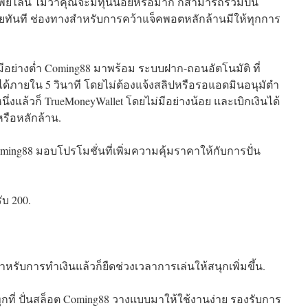
พย์ไลน์ ไม่ว่าคุณจะมีทุนน้อยหรือมาก ก็สามารถร่วมปั่น
โดยทันที ช่องทางสำหรับการคว้าแจ็คพอตหลักล้านมีให้ทุกการ
มีอย่างต่ำ Coming88 มาพร้อม ระบบฝาก-ถอนอัตโนมัติ ที่
ด้ภายใน 5 วินาที โดยไม่ต้องแจ้งสลิปหรือรอแอดมินอนุมัตำ
ึ่งแล้วก็ TrueMoneyWallet โดยไม่มีอย่างน้อย และเบิกเงินได้
หรือหลักล้าน.
ming88 มอบโปรโมชั่นที่เพิ่มความคุ้มราคาให้กับการปั่น
ับ 200.
หรับการทำเงินแล้วก็ยืดช่วงเวลาการเล่นให้สนุกเพิ่มขึ้น.
ุกที่ ปั่นสล็อต Coming88 วางแบบมาให้ใช้งานง่าย รองรับการ