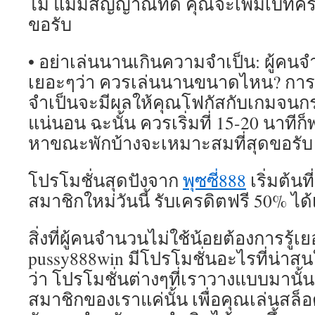
ไม่ แม้มีสัญญาณที่ดี คุณจะเพิ่มเบทคร
ขอรับ
• อย่าเล่นนานเกินความจำเป็น: ผู้
เยอะๆว่า ควรเล่นนานขนาดไหน? การเ
จำเป็นจะมีผลให้คุณโฟกัสกับเกมจนกระ
แน่นอน ฉะนั้น ควรเริ่มที่ 15-20 นาที
หาขณะพักบ้างจะเหมาะสมที่สุดขอรับ
โปรโมชั่นสุดปังจาก
พุซซี่888
เริ่มต้น
สมาชิกใหม่วันนี้ รับเครดิตฟรี 50% ได
สิ่งที่ผู้คนจำนวนไม่ใช้น้อยต้องการรู้เยอ
pussy888win มีโปรโมชั่นอะไรที่น่าส
ว่า โปรโมชั่นต่างๆที่เราวางแบบมานั้น
สมาชิกของเราแค่นั้น เพื่อคุณเล่นสล็อตไ