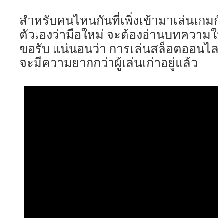
สำหรับคนไหนกันที่เพิ่งเข้ามาเล่นเกมกั
ตัวเองว่ามือใหม่ จะต้องอ่านบทความใน
ขอรับ แน่นอนว่า การเล่นสล็อตออนไลน์ใ
จะมีความยากกว่าผู้เล่นเก่าอยู่แล้ว