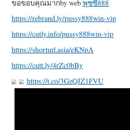
ขอขอบคุณมากby web
พุซซี่888
https://rebrand.ly/pussy888win-vip
https://cutly.info/pussy888win-vip
https://shorturl.asia/eKNpA
https://cutt.ly/4rZc0bBy
https://t.co/3GzQJZ1FVU