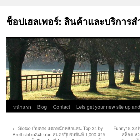
ช็อปเฮลเพอร์: สินค้าและบริการส
ข้าม
หน้าแรก
Blog
Contact
Lets get your new site up and
ไป
←
Slotxo เว็บตรง แตกหนักหลักแสน Top 24 by
Funny18 22 
ยัง
Brett slotxo24hr.run สมครปุ๊บรับทันที 1,000 ฝาก-
สล็อต หวย