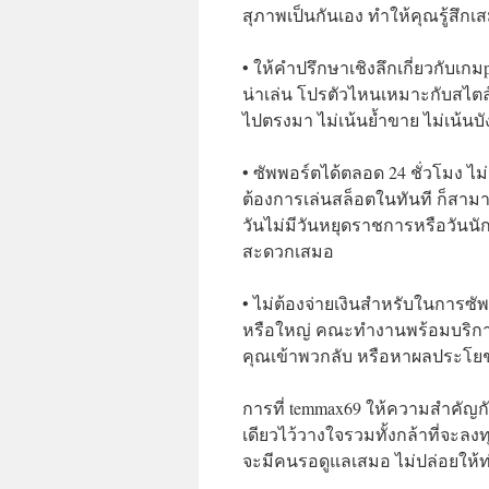
สุภาพเป็นกันเอง ทำให้คุณรู้สึกเสม
• ให้คำปรึกษาเชิงลึกเกี่ยวกับเ
น่าเล่น โปรตัวไหนเหมาะกับสไ
ไปตรงมา ไม่เน้นย้ำขาย ไม่เน้นบ
• ซัพพอร์ตได้ตลอด 24 ชั่วโมง ไม่
ต้องการเล่นสล็อตในทันที ก็สาม
วันไม่มีวันหยุดราชการหรือวันนัก
สะดวกเสมอ
• ไม่ต้องจ่ายเงินสำหรับในการซั
หรือใหญ่ คณะทำงานพร้อมบริการฟร
คุณเข้าพวกลับ หรือหาผลประโยช
การที่ temmax69 ให้ความสำคัญกับ
เดียวไว้วางใจรวมทั้งกล้าที่จะลงทุน
จะมีคนรอดูแลเสมอ ไม่ปล่อยให้