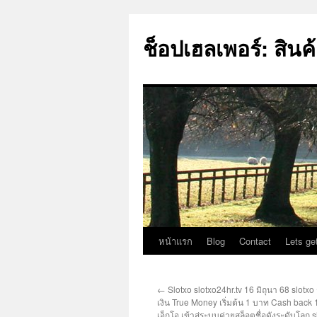
ช็อปเฮลเพอร์: สิน
หน้าแรก
Blog
Contact
Lets ge
ข้าม
ไป
←
Slotxo slotxo24hr.tv 16 มิถุนา 68 slotx
ยัง
เงิน True Money เริ่มต้น 1 บาท Cash back
เอ็กโอ เข้าสู่ระบบค่ายสล็อตชื่อดังระดับโลก s