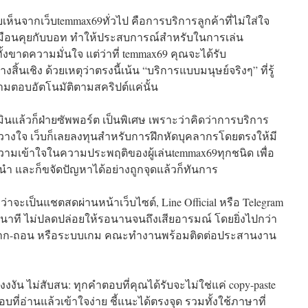
บเห็นจากเว็บtemmax69ทั่วไป คือการบริการลูกค้าที่ไม่ใส่ใจ
มือนคุยกับบอท ทำให้ประสบการณ์สำหรับในการเล่น
งขาดความมั่นใจ แต่ว่าที่ temmax69 คุณจะได้รับ
ิ้นเชิง ด้วยเหตุว่าตรงนี้เน้น “บริการแบบมนุษย์จริงๆ” ที่รู้
อความตอบอัตโนมัติตามสคริปต์แค่นั้น
ินแล้วก็ฝ่ายซัพพอร์ต เป็นพิเศษ เพราะว่าคิดว่าการบริการ
วางใจ เว็บก็เลยลงทุนสำหรับการฝึกหัดบุคลากรโดยตรงให้มี
ความเข้าใจในความประพฤติของผู้เล่นtemmax69ทุกชนิด เพื่อ
 และก็ขจัดปัญหาได้อย่างถูกจุดแล้วก็ทันการ
่ว่าจะเป็นแชตสดผ่านหน้าเว็บไซต์, Line Official หรือ Telegram
ินาที ไม่ปลดปล่อยให้รอนานจนถึงเสียอารมณ์ โดยยิ่งไปกว่า
ดฝาก-ถอน หรือระบบเกม คณะทำงานพร้อมติดต่อประสานงาน
่งงงัน ไม่สับสน: ทุกคำตอบที่คุณได้รับจะไม่ใช่แค่ copy-paste
ที่อ่านแล้วเข้าใจง่าย ชี้แนะได้ตรงจุด รวมทั้งใช้ภาษาที่