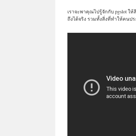
เราจะพาคุณไปรู้จักกับ pgslot ให้ล
ถึงได้จริง รวมทั้งสิ่งที่ทำให้คน