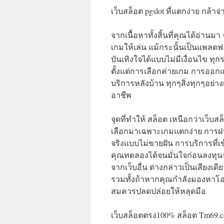
เว็บสล็อต pgslot ที่แตกง่าย กล้า
จากเนื้อหาทั้งสิ้นที่คุณได้อ่านมา
เกมให้เล่น แม้กระนั้นเป็นแพลตฟอร
บันเทิงใจได้แบบไม่มีเงื่อนไข 
ตั้งแต่การเลือกค่ายเกม การออก
บริการหลังบ้าน ทุกๆสิ่งทุกๆอย่าง
อาชีพ
จุดที่ทำให้ สล็อต เหนือกว่าเว็
เลือกมาเฉพาะเกมแตกง่าย การฝาก
จริงแบบไม่ขายฝัน การบริการที่เข
คุณทดลองได้จนมั่นใจก่อนลงทุนจริง
จากเว็บอื่น ต่างกล่าวเป็นเสียงเดีย
รวมทั้งถ้าหากคุณกำลังมองหาโอกา
สมควรปลดปล่อยให้หลุดมือ
เว็บสล็อตตรง100% สล็อต Tm69.co 2