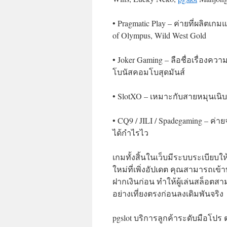
• Pragmatic Play – ค่ายที่ผลิตเก
of Olympus, Wild West Gold
• Joker Gaming – ลือชื่อเรื่องคว
โบนัสคอมโบสุดมันส์
• SlotXO – เหมาะกับสายหมุนเนิบๆ
• CQ9 / JILI / Spadegaming – ค่ายจ
ได้กำไรไว
เกมทั้งสิ้นในเว็บมีระบบระเบียบใ
ใหม่ที่เพิ่งอัปเดต คุณสามารถเข
ฝากเงินก่อน ทำให้ผู้เล่นสล็อตส
อย่างเที่ยงตรงก่อนลงเดิมพันจริง
pgslot บริการลูกค้าระดับมือโปร