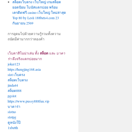
สล็อตเว็บตรง เว็บใหญ่ เกมสล็อต
ยอดนิยม โบนัสแตกบ่อย พร้อม
เครดิตฟรี casino เว็บใหญ่ ใหม่ล่าสุด
Top 80 by Lesli 188bets4.com 23
กันยายน 2569
การอุดมไปด้วยความรู้รวมทั้งความ
ถนัดมีค่ามากกว่าทองคำ
เว็บคาสิโนน่าเล่น ทั้ง
สล็อต
และ
บาคา
ร่า
ตึงจริงแตกบ่อยมาก
joker123
https://hengjing168.asia
slot เว็บตรง
สล็อตเว็บตรง
jinda44
สล็อต888
pgslot
https://www.pussy888fun.vip
บาคาร่า
slotxo
slotpg
ดูหนังโป๊
1xbetth