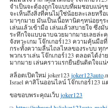
จำเป็นจะต้องถูกใจแบบที่ผมชอบแน่ๆข
จะเห็นถึงสิ่งที่คนไม่ใช่น้อยละเลยหร
มาๆกมาย มันเป็นเนื้อหานิดๆหน่อยๆระ
เล่นแล้วเข้ามือ เล่นแล้วสบายใจ ซึ่ง
ระทึกใจแบบฉาบฉวยมากมายเลยล่ะครับ
จังหวะเกม โจ๊กเกอร์123 ความคุ้นมือที่เ
กระทั้งความลื่นไถลไหลของระบบ ทุกๆส
พวกเราเล่น โจ๊กเกอร์123 ตลอดได้ง่าย
มากมาย เล่นคราวแรกยืนยันติดใจแน่
สล็อตเปิดใหม่ joker123
joker123auto
.
Israel คาสิโนออนไลน์ โจ๊กเกอร์123 แ
ขอขอบพระคุณเว็บ
joker123
https://rebrand.ly/joker123auto-mobi