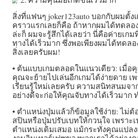
สิ่งที่แฟนๆ joker123auto บอกกับผมตั
คราวแรกเลยก็คือ ถ้าหากผมได้ทดลองเล่
ล่ะก็ ผมจะรู้สึกได้เลยว่า นี่คือค่ายเก
ทางได้เร็วมาก ซึ่งพอเพียงผมได้ทดลอง
สิ่งเลยครับผม!
• ต้นแบบเกมตลอดในแนวเดียว: เมื่อคุณร
คุณจะย้ายไปเล่นอีกเกมได้ง่ายดาย เพรา
เรียนรู้ใหม่เลยครับ ความสนิทสนมจ
อย่างดีจะก่อให้คุณจับทางได้เร็วมาก 
• ตำแหน่งปุ่มแล้วก็ข้อมูลใช้ง่าย: ไม่ต
สปินหรือปุ่มปรับเบทให้กวนใจ เพราะเหต
ตำแหน่งเดิมเสมอ แม้กระทั่งคุณแปลง