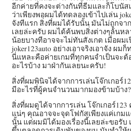
อีกค่ายที่คงจะต่างกันที่ธีมและก็โบนัส
ว่าเพียงพอผมได้ทดลองเข้าไปเล่น joke
จังทีแรก สิ่งที่ผมได้รับนั้น มันไม่ถ
เลยล่ะครับ ผมได้ค้นพบสิ่งต่างๆล้นหล
น้อยบางทีอาจจะไม่ทันสังเกต เมื่อผม
joker123auto อย่างเอาจริงเอาจัง ผมก็
นี่แหละคือค่ายเกมที่ทุกคนจำเป็นจะต้
อะไรบ้าง มาฝ่ากันเลยนะครับ!
สิ่งที่ผมพินิจได้จากการเล่นโจ๊กเกอร
มีอะไรที่ผู้คนจำนวนมากมองข้ามบ้าง?
สิ่งที่ผมดูได้จากการเล่น โจ๊กเกอร์1
แน่ๆ คุณอาจจะจุดโฟกัสเพียงแค่เกม
นั้น แต่ผมมิได้มองเรื่องนี้เลยล่ะขอรับ เน
ขึ้นตลอดการเดิมพันของผม มันทำให้ผ