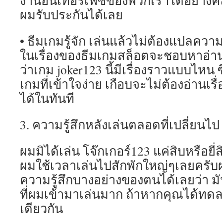
งานอินเทอร์เฟซของพวกเราได้อย่างค
ผมรับประกันได้เลย
• ธีมเกมรู้จัก เล่นแล้วไม่ต้องแปลควา
ในเรื่องของธีมเกมสล็อตจะชอบหาอ่
ว่าเกม joker123 นี้มีเรื่องราวแบบไหน 
เกมที่เข้าใจง่าย เกือบจะไม่ต้องอ่านเรื่
ได้ในทันที
3. ความรู้สึกหลังเล่นตลอดที่เปลี่ยนไป
ผมมิได้เล่น โจ๊กเกอร์123 แค่สิบหรือยี
ผมใช้เวลาเล่นไปสักพักใหญ่ๆเลยครับผ
ความรู้สึกบางอย่างของตนได้เลยว่า 
ที่ผมเข้ามาเล่นมาก ถ้าหากคุณได้ทด
เดียวกัน