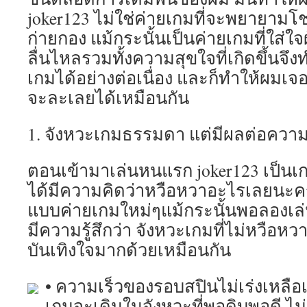
joker123 ไม่ใช่ค่ายเกมที่จะพยายาม
ก่ายกอง แม้กระนั้นเป็นค่ายเกมที่ใส่ใ
ลื่นไหลรวมทั้งความสุขใจที่เกิดขึ้นจ
เกมได้อย่างต่อเนื่อง และก็ทำให้ผมเจอก
จะละเลยได้เหมือนกัน
1. จังหวะเกมธรรมดา แต่มีผลต่อความเก
ตอนเข้ามาเล่นหนแรก joker123 เป็นเ
ได้มีความคิดว่าหวือหวาอะไรเลยนะครั
แบบค่ายเกมใหม่ๆแม้กระนั้นพอลองเล
มีความรู้สึกว่า จังหวะเกมที่ไม่หวือหวา
บันเทิงใจมากด้วยเหมือนกัน
• ความเร็วของรอบสปินไม่เร่งเหลือ
เกมจะเดินในจังหวะที่พอดิบพอดี ไม่