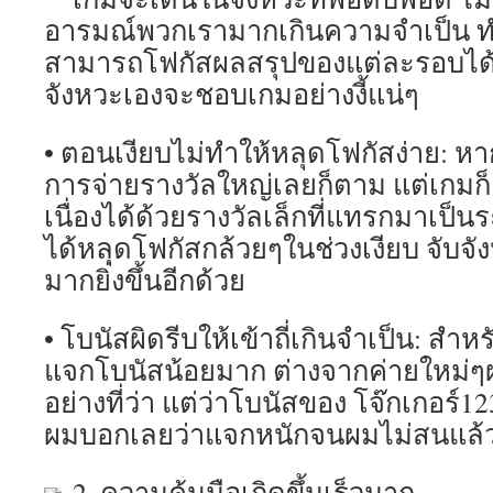
อารมณ์พวกเรามากเกินความจำเป็น ทำ
สามารถโฟกัสผลสรุปของแต่ละรอบได้มา
จังหวะเองจะชอบเกมอย่างงี้แน่ๆ
• ตอนเงียบไม่ทำให้หลุดโฟกัสง่าย: หา
การจ่ายรางวัลใหญ่เลยก็ตาม แต่เกมก็
เนื่องได้ด้วยรางวัลเล็กที่แทรกมาเป็
ได้หลุดโฟกัสกล้วยๆในช่วงเงียบ จับจ
มากยิ่งขึ้นอีกด้วย
• โบนัสผิดรีบให้เข้าถี่เกินจำเป็น: สำหรับ
แจกโบนัสน้อยมาก ต่างจากค่ายใหม่
อย่างที่ว่า แต่ว่าโบนัสของ โจ๊กเกอร์123
ผมบอกเลยว่าแจกหนักจนผมไม่สนแล้
2. ความคุ้นมือเกิดขึ้นเร็วมาก