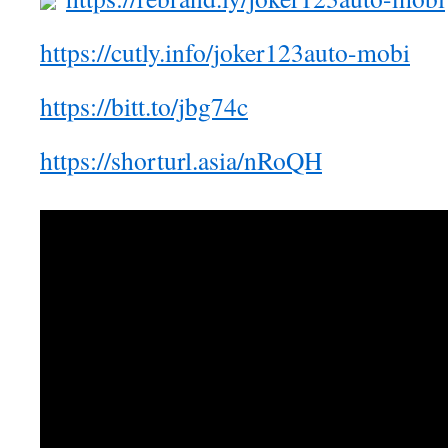
https://cutly.info/joker123auto-mobi
https://bitt.to/jbg74c
https://shorturl.asia/nRoQH