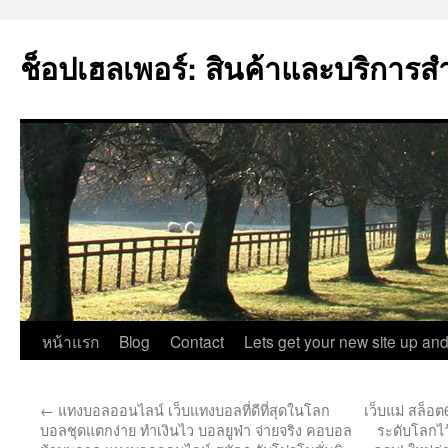
ช็อปเฮลเพอร์: สินค้าและบริการส
ข้าม
หน้าแรก
Blog
Contact
Lets get your new site up and
ไป
←
แทงบอลออนไลน์ เว็บแทงบอลที่ดีที่สุดในโลก
เว็บแม่ สล็อ
ยัง
บอลชุดแตกง่าย ทำเงินไว บอลยูฟ่า จ่ายจริง คอบอล
ระดับโลกไว้