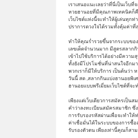
เราเสนอแนะเลยว่าที่นี่เป็นเว็
หวยฮานอยที่มีคุณภาพเทคนิคก็คือ
เว็บไซต์แห่งนี้จะทำให้ผู้เล่นท
ปราการดวงใจได้รวมทั้งคุ้มค่าที่ส
ทำให้คุณร่ำรวยขึ้นจากระบบขอ
เลขเด็ดจำนวนมาก มีสูตรสลากกิน
เข้าไปใช้บริการได้อย่างมีความ
ทั้งยังมีโปรโมชั่นที่น่าสนใจอี
พวกเราก็มีให้บริการ เป็นต้นว่
วันนี้ สด ,สลากกินแบ่งฮานอยพิ
ฮานอยแบบพรีเมี่ยมเว็บไซต์ที่จะทำ
เพียงแต่เว็บเดียวการสมัครเป็นส
คำว่าลงทะเบียนสมัครสมาชิก ซึ่ง
การรับรองรหัสผ่านเพื่อจะทำให้ท
ค่าเชื่อมั่นได้ในระบบของการซื้
รับรองตัวตน เพียงเท่านี้คุณก็ส