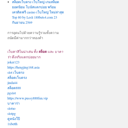
สล็อตเว็บตรง เว็บใหญ่ เกมสล็อต
ยอดนิยม โบนัสแตกบ่อย พร้อม
เครดิตฟรี casino เว็บใหญ่ ใหม่ล่าสุด
Top 80 by Lesli 188bets4.com 23
กันยายน 2569
การอุดมไปด้วยความรู้รวมทั้งความ
ถนัดมีค่ามากกว่าทองคำ
เว็บคาสิโนน่าเล่น ทั้ง
สล็อต
และ
บาคา
ร่า
ตึงจริงแตกบ่อยมาก
joker123
https://hengjing168.asia
slot เว็บตรง
สล็อตเว็บตรง
jinda44
สล็อต888
pgslot
https://www.pussy888fun.vip
บาคาร่า
slotxo
slotpg
ดูหนังโป๊
1xbetth