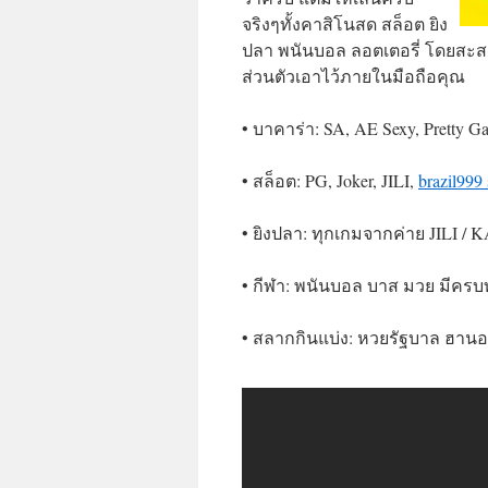
จริงๆทั้งคาสิโนสด สล็อต ยิง
ปลา พนันบอล ลอตเตอรี่ โดยสะสมเ
ส่วนตัวเอาไว้ภายในมือถือคุณ
• บาคาร่า: SA, AE Sexy, Pretty G
• สล็อต: PG, Joker, JILI,
brazil999 
• ยิงปลา: ทุกเกมจากค่าย JILI / K
• กีฬา: พนันบอล บาส มวย มีครบ
• สลากกินแบ่ง: หวยรัฐบาล ฮานอย ล