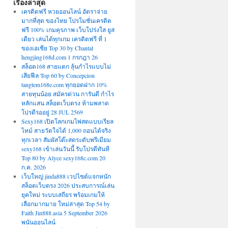
เรื่องล่าสุด
เครดิตฟรี หวยออนไลน์ อัตราจ่าย
มากที่สุด ของไทย โปรโมชั่นเครดิต
ฟรี 100% เกมคุรภาพ เว็บโปร่งใส ยูส
เดียว เล่นได้ทุกเกม เครดิตฟรี ที่ 1
ของเอเชีย Top 30 by Chantal
hengjing168d.com 1 กรกฎา 26
สล็อต168 สายแตก ลุ้นกำไรแบบไม่
เสียฟีล Top 60 by Concepcion
tangtem168e.com ทุกยอดฝาก 10%
สายทุนน้อย สมัครด่วน การันตี กำไร
หลักแสน สล็อตเว็บตรง ห้ามพลาด
โปรดีรออยู่ 28 JUL 2569
Sexy168 เปิดโลกเกมไพ่สดแบบเรียล
ไทม์ สายวัดใจได้ 1,000 ถอนได้จริง
ทุกเวลา สัมผัสโต๊ะสดระดับพรีเมียม
sexy168 เข้าเล่นวันนี้ รับโปรดีทันที
Top 80 by Alyce sexy168c.com 20
ก.ค. 2026
เว็บใหญ่ jinda888 เวปไซต์แจกหนัก
สล็อตเว็บตรง 2026 ประสบการณ์เล่น
ยุคใหม่ ระบบเสถียร พร้อมเกมให้
เลือกมากมาย ใหม่ล่าสุด Top 54 by
Faith Jin888.asia 5 September 2026
พนันออนไลน์