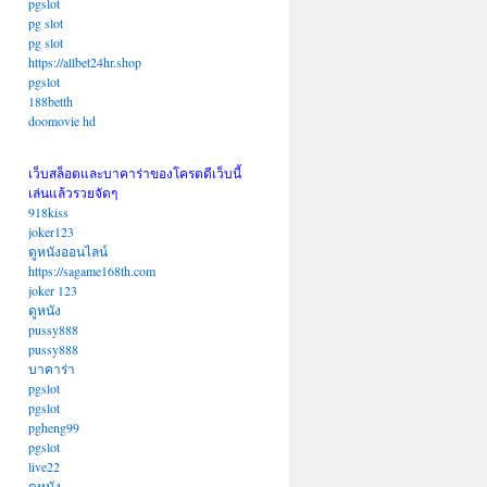
pgslot
pg slot
pg slot
https://allbet24hr.shop
pgslot
188betth
doomovie hd
เว็บสล็อตและบาคาร่าของโครตดีเว็บนี้
เล่นแล้วรวยจัดๆ
918kiss
joker123
ดูหนังออนไลน์
https://sagame168th.com
joker 123
ดูหนัง
pussy888
pussy888
บาคาร่า
pgslot
pgslot
pgheng99
pgslot
live22
ดูหนัง