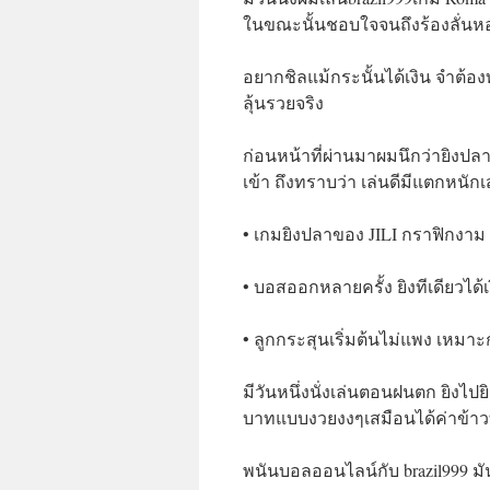
ในขณะนั้นชอบใจจนถึงร้องลั่นห
อยากชิลแม้กระนั้นได้เงิน จำต้อ
ลุ้นรวยจริง
ก่อนหน้าที่ผ่านมาผมนึกว่ายิงปล
เข้า ถึงทราบว่า เล่นดีมีแตกหนัก
• เกมยิงปลาของ JILI กราฟิกงาม 
• บอสออกหลายครั้ง ยิงทีเดียวได้เ
• ลูกกระสุนเริ่มต้นไม่แพง เห
มีวันหนึ่งนั่งเล่นตอนฝนตก ยิงไป
บาทแบบงวยงงๆเสมือนได้ค่าข้าวท
พนันบอลออนไลน์กับ brazil999 มัน