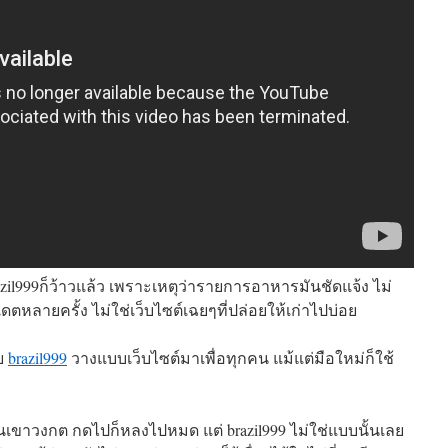
zil999ก็ว้าวแล้ว เพราะเหตุว่ารายการอาหารมันชัดแจ้ง ไม่
ดตหลายครั้ง ไม่ใช่เว็บไซต์เฉยๆที่ปล่อยให้เก่าไปบ่อย
วย
brazil999
วางแบบเว็บไซต์มาเพื่อทุกคน แม้แต่มือใหม่ก็ใช้
อนเขาวงกต กดไปก็หลงไปหมด แต่ brazil999 ไม่ใช่แบบนั้นเลย