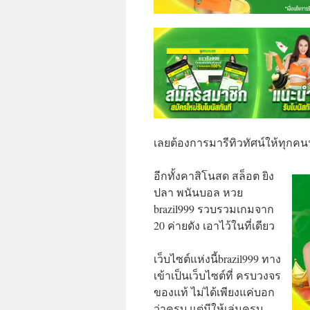
เลยต้องการมารีทิวทัศน์ให้ทุกคน
อีกทั้งคาสิโนสด สล็อต ยิง
ปลา พนันบอล หวย
brazil999 รวบรวมเกมจาก
20 ค่ายดัง เอาไว้ในที่เดียว
เว็บไซต์แห่งนี้brazil999 ทาง
เข้าเป็นเว็บไซต์ที่ ครบวงจร
ของแท้ ไม่ได้เพียงแค่บอก
ว่าครบ แต่มีให้เล่นครบ