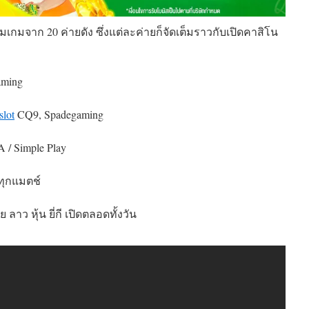
กมจาก 20 ค่ายดัง ซึ่งแต่ละค่ายก็จัดเต็มราวกับเปิดคาสิโน
aming
slot
CQ9, Spadegaming
A / Simple Play
ทุกแมตช์
าว หุ้น ยี่กี เปิดตลอดทั้งวัน