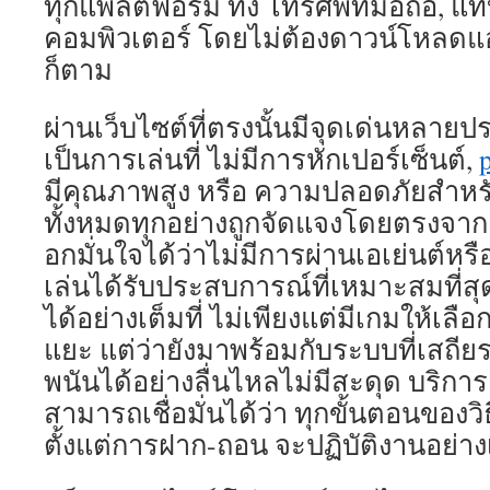
ทุกแพลตฟอร์ม ทั้ง โทรศัพท์มือถือ, แท็บ
คอมพิวเตอร์ โดยไม่ต้องดาวน์โหลดแ
ก็ตาม
ผ่านเว็บไซต์ที่ตรงนั้นมีจุดเด่นหลายป
เป็นการเล่นที่ ไม่มีการหักเปอร์เซ็นต์,
มีคุณภาพสูง หรือ ความปลอดภัยสำห
ทั้งหมดทุกอย่างถูกจัดแจงโดยตรงจากเว
อกมั่นใจได้ว่าไม่มีการผ่านเอเย่นต์หรื
เล่นได้รับประสบการณ์ที่เหมาะสมที่
ได้อย่างเต็มที่ ไม่เพียงแต่มีเกมให้เลื
แยะ แต่ว่ายังมาพร้อมกับระบบที่เสถีย
พนันได้อย่างลื่นไหลไม่มีสะดุด บริการ
สามารถเชื่อมั่นได้ว่า ทุกขั้นตอนของ
ตั้งแต่การฝาก-ถอน จะปฏิบัติงานอย่าง