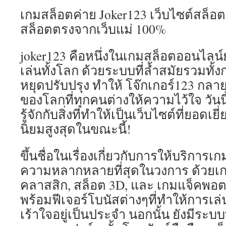
เกมสล็อตค่าย Joker123 เว็บไซต์สล็อต
สล็อตตรงจากเว็บแม่ 100%
joker123 คือหนึ่งในเกมสล็อตออนไลน์
เล่นทั้งโลก ด้วยระบบที่ล้ำสมัยรวมทั้ง
หยุดปรับปรุง ทำให้ โจ๊กเกอร์123 กลาย
ของโลกที่ทุกคนต่างให้ความไว้ใจ วั
รู้จักกับสิ่งที่ทำให้เป็นเว็บไซต์ที่ยอดเ
นิยมสูงสุดในขณะนี้!
ขึ้นชื่อในเรื่องเกี่ยวกับการให้บริการเก
ความหลากหลายที่สุดในวงการ ด้วยเกมที
คลาสสิก, สล็อต 3D, และ เกมแจ็คพอต ท
พร้อมฟีเจอร์โบนัสต่างๆที่ทำให้การเล
เร้าใจอยู่เป็นประจำ นอกนั้น ยังมีระบบท