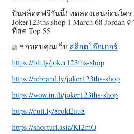
ปั่นสล็อตฟรีวันนี้! ทดลองเล่นก่อนใคร
Joker123ths.shop 1 March 68 Jordan คาส
ที่สุด Top 55
ขอขอบคุณเว็บ
สล็อตโจ๊กเกอร์
https://bit.ly/joker123ths-shop
https://rebrand.ly/joker123ths-shop
https://wow.in.th/joker123ths-shop
https://cutt.ly/8rokEuu8
https://shorturl.asia/KI2mO