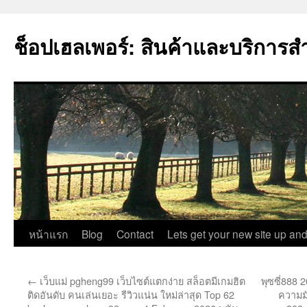
ช็อปเฮลเพอร์: สินค้าและบริการส
ข้าม
หน้าแรก
Blog
Contact
Lets get your new site up and
ไป
←
เว็บแม่ pgheng99 เว็บไซต์แตกง่าย สล็อตมีเกมฮิต
พุซซี่888 
ยัง
ติดอันดับ คนเล่นเยอะ รีวิวแน่น ใหม่ล่าสุด Top 62
ความมั