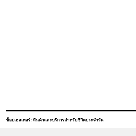
ช็อปเฮลเพอร์: สินค้าและบริการสำหรับชีวิตประจำวัน