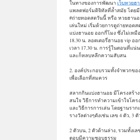
ในทางของการพัฒนา
เว็บหวยฮ
แพลตฟอร์มดิจิทัลที่ล้ำสมัย โด
#ถ่ายทอดสดวันนี้ หรือ หวยฮานอย
เล่นใหม่ เริ่มด้วยการดูถ่ายทอด
แบ่งฮานอย ออกกี่โมง ซึ่งไม่เ
18.30 น. ลอตเตอรี่ฮานอย vip ออก
เวลา 17.30 น. การรู้ในตอนที่
และก็หลบหลีกความสับสน
2. องค์ประกอบรวมทั้งจำพวกข
เพื่อเลือกที่สมควร
สลากกินแบ่งฮานอย มีโครงสร้างที่
สนใจ วิธีการทำความเข้าใจโครงส
และวิธีการการเล่น โดยฐานรากแล
รางวัลต่างๆดังเช่น เลข 4 ตัว, 3 ตั
2 ตัวบน, 2 ตัวด้านล่าง, รวมทั้งเ
ตอบมีความชอบธรรม