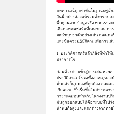
บทความนี้ถูกทำขึ้นในฐานะคู่มื
วันนี้ อย่างถ่องแท้รวมทั้งครอบ
พื้นฐานจากข้อมูลจริง พวกเราจะค
เลือกแพลตฟอร์มที่เหมาะสม การวิ
ผลล่าสุด ยกตัวอย่างเช่น ลอตเตอร
และข้อควรปฏิบัติตามเพื่อการเล
1. ประวัติศาสตร์แล้วก็สิ่งที่ทำ
ปราการใจ
ก่อนที่จะก้าวเข้าสู่การเล่น หว
ประวัติศาสตร์รวมทั้งสาเหตุของม
มั่นแล้วก็มุมมองที่ถูกต้อง ลอต
เวียดนาม ซึ่งเริ่มขึ้นในช่วงทศว
การระดมทุนสำหรับโครงงานปรับ
มันถูกออกแบบให้คือระบบที่โปร
น่านับถือสูงและแตกต่างจากหวยใ