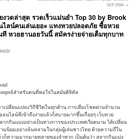
SEP 2568
→
ยงวดล่าสุด รวดเร็วแม่นยำ Top 30 by Brook
ไลน์คนเล่นเยอะ แทงหวยปลอดภัย ซื้อหวย
ทันที หวยฮานอยวันนี้ สมัครง่ายจ่ายเต็มทุกบาท
wards
cond
ลยุทธ์สำหรับคนที่พอใจในสมัยดิจิทัล
ามาเปลี่ยนแปลงวิถีชีวิตในทุกด้าน การเสี่ยงโชคผ่านจำนวน
นไลน์ที่เข้าถึงง่ายแล้วก็สบายมากขึ้นเรื่อยๆ เว็บหวย
ลากกินแบ่งอย่างเป็นทางการของประเทศเวียดนาม ได้เปลี่ยน
ความนิยมอย่างล้นหลามในกลุ่มผู้เล่นชาวไทย ด้วยความถี่ใน
นแล้วก็ความมากมายหลายของจำพวก เป็นต้นว่า สลากกินแบ่ง