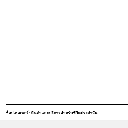
ช็อปเฮลเพอร์: สินค้าและบริการสำหรับชีวิตประจำวัน