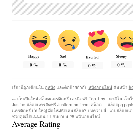
Happy
Sad
Sleepy
Excited
0
%
0
%
0
%
0
%
เรื่องนี้ถูกเขียนใน
ดูหนัง
และติดป้ายกำกับ
หนังออนไลน์
คั่นหน้า
ลิ
←
เว็บเปิดใหม่ สล็อตเเครดิตฟรี เครดิตฟรี Top 1 by
คาสิโน เว็บใ
Justine สล็อตเเครดิตฟรี Justformami.com สล็อต
สล็อตpg pgsl
เเครดิตฟรี เว็บใหญ่ มือใหม่หัดเล่นสล็อต? บทความนี้
เกมสล็อตแตก
ช่วยคุณได้แน่นอน 11 กันยายน 25 พนันออนไลน์
Average Rating