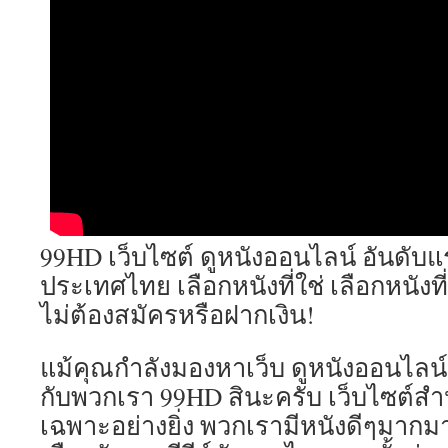
99HD เว็บไซต์ ดูหนังออนไลน์ อันดั
ประเทศไทย เลือกหนังที่ใช่ เลือกหนังที
ไม่ต้องสมัครหรือฝากเงิน!
แม้คุณกำลังมองหาเว็บ ดูหนังออนไลน์ 
กับพวกเรา 99HD สินะครับ เว็บไซต์ส
เฉพาะอย่างยิ่ง พวกเรามีหนังดีๆมากม