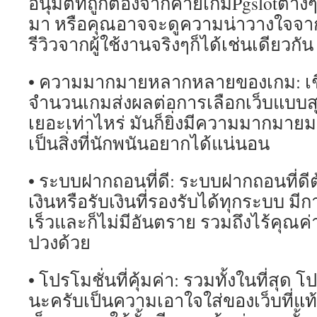
อนุมัติที่ถูกต้องจากค่ายเกมPgslotต่า
มา หรือคุณอาจจะดูความน่าวางใจจาก
รีวิวจากผู้ใช้งานจริงๆก็ได้เช่นเดียวกัน
• ความมากมายหลากหลายของเกม: เชื
จำนวนเกมส่งผลต่อการเลือกเว็บแบบสุ
เยอะเท่าไหร่ มันก็ยิ่งมีความมากมายมาก
เป็นสิ่งที่นักพนันอยากได้แน่นอน
• ระบบฝากถอนที่ดี: ระบบฝากถอนที่ดี
เงินหรือรับเงินที่รองรับได้ทุกระบบ ม
เร็วและก็ไม่มีอันตราย รวมถึงไร้คุณค่
ปวงด้วย
• โปรโมชั่นที่คุ้มค่า: รวมทั้งในที่สุด โ
นะครับเป็นความเอาใจใส่ของเว็บที่แท้จร