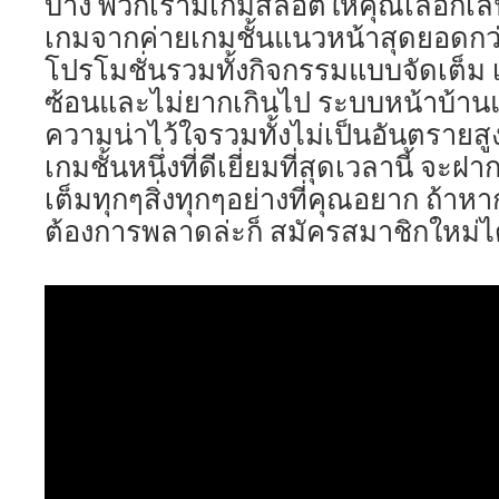
บ้าง พวกเรามีเกมสล็อตให้คุณเลือกเล่น
เกมจากค่ายเกมชั้นแนวหน้าสุดยอดกว่
โปรโมชั่นรวมทั้งกิจกรรมแบบจัดเต็ม เ
ซ้อนและไม่ยากเกินไป ระบบหน้าบ้านแ
ความน่าไว้ใจรวมทั้งไม่เป็นอันตรายสูง
เกมชั้นหนึ่งที่ดีเยี่ยมที่สุดเวลานี้ จะ
เต็มทุกๆสิ่งทุกๆอย่างที่คุณอยาก ถ้าห
ต้องการพลาดล่ะก็ สมัครสมาชิกใหม่ไ