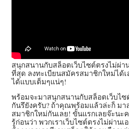
สนุกสนานกับสล็อตเว็บไซต์ตรงไม่ผ่าน
ที่สุด ลงทะเบียนสมัครสมาชิกใหม่ได้เ
ได้แบบเต็มๆแน่ๆ!
พร้อมจะมาสนุกสนานกับสล็อตเว็บไซต์
กันรึยังครับ? ถ้าคุณพร้อมแล้วล่ะก็ ม
สมาชิกใหม่กันเลย! ขั้นแรกเลยจ๊ะนะค
รู้ก่อนว่า พวกเราเว็บไซต์ตรงไม่ผ่านเ