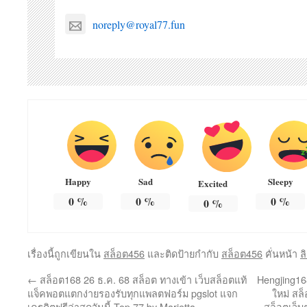
noreply@royal77.fun
Happy
Sad
Sleepy
Excited
0
%
0
%
0
%
0
%
เรื่องนี้ถูกเขียนใน
สล็อต456
และติดป้ายกำกับ
สล็อต456
คั่นหน้า
ล
←
สล็อต168 26 ธ.ค. 68 สล็อต ทางเข้า เว็บสล็อตแท้
Hengjing168
แจ็คพอตแตกง่ายรองรับทุกแพลตฟอร์ม pgslot แจก
ใหม่ สล
เครดิตฟรีล่าสุดวันนี้ Top 77 by Marietta
สล็อตเว็