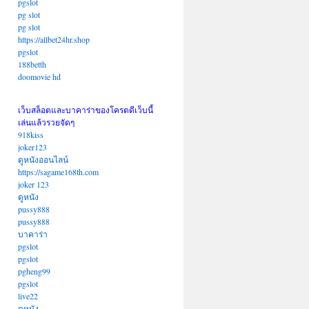
pgslot
pg slot
pg slot
https://allbet24hr.shop
pgslot
188betth
doomovie hd
เว็บสล็อตและบาคาร่าของโครตดีเว็บนี้
เล่นแล้วรวยจัดๆ
918kiss
joker123
ดูหนังออนไลน์
https://sagame168th.com
joker 123
ดูหนัง
pussy888
pussy888
บาคาร่า
pgslot
pgslot
pgheng99
pgslot
live22
ดูหนัง