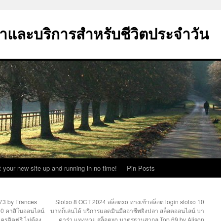
ค้าและบริการสำหรับชีวิตประจำวัน
t your new site up and running in no time!
Pin Posts
73 by Frances
Slotxo 8 OCT 2024 สล็อตxo ทางเข้าสล็อต login slotxo 10
00 คาสิโนออนไลน์
บาทก็เล่นได้ บริการแอดมินมืออาชีพยิงปลา สล็อตออนไลน์ บา
ครดิตฟรี ไม่ต้อง
คาร่า แทงหวย สล็อตxo มาตรฐานสากล Top 69 by Alison