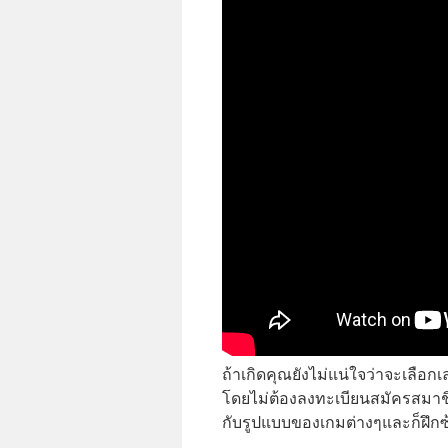
ถ้าเกิดคุณยังไม่แน่ใจว่าจะเลื
โดยไม่ต้องลงทะเบียนสมัครสมาชิก
กับรูปแบบของเกมต่างๆและก็ฝึกซ