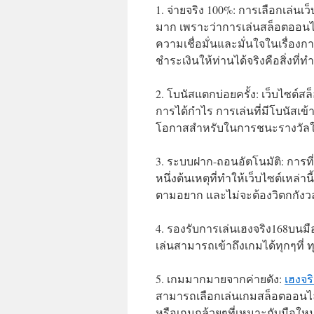
1. จ่ายจริง 100%: การเลือกเล่นเว
มาก เพราะว่าการเล่นสล็อตออ
ความเชื่อมั่นและมั่นใจในเรื่อ
ชำระเงินให้ท่านได้จริงคือสิ่งที
2. โบนัสแตกบ่อยครั้ง: เว็บไซต์ส
การได้กำไร การเล่นที่มีโบนัสเข
โอกาสสำหรับในการชนะรางวัลใหญ
3. ระบบฝาก-ถอนอัตโนมัติ: การท
หนึ่งต้นเหตุที่ทำให้เว็บไซต์เหล
ตามอยาก และไม่จะต้องวิตกกัง
4. รองรับการเล่นเฮงจริง168บนมือ
เล่นสามารถเข้าถึงเกมได้ทุกๆที่ 
5. เกมมากมายจากค่ายดัง:
เฮงจร
สามารถเลือกเล่นเกมสล็อตออนไลน
หรือเกมกล้วยๆที่เหมาะกับมือใหม