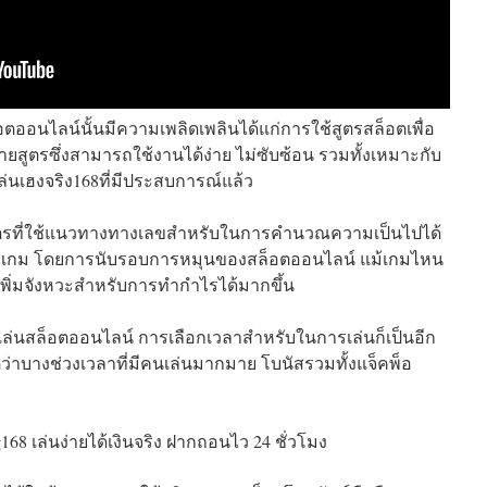
็อตออนไลน์นั้นมีความเพลิดเพลินได้แก่การใช้สูตรสล็อตเพื่อ
ยสูตรซึ่งสามารถใช้งานได้ง่าย ไม่ซับซ้อน รวมทั้งเหมาะกับ
เล่นเฮงจริง168ที่มีประสบการณ์แล้ว
ตรที่ใช้แนวทางทางเลขสำหรับในการคำนวณความเป็นไปได้
ะเกม โดยการนับรอบการหมุนของสล็อตออนไลน์ แม้เกมไหน
วยเพิ่มจังหวะสำหรับการทำกำไรได้มากขึ้น
เล่นสล็อตออนไลน์ การเลือกเวลาสำหรับในการเล่นก็เป็นอีก
หตุว่าบางช่วงเวลาที่มีคนเล่นมากมาย โบนัสรวมทั้งแจ็คพ็อ
168 เล่นง่ายได้เงินจริง ฝากถอนไว 24 ชั่วโมง