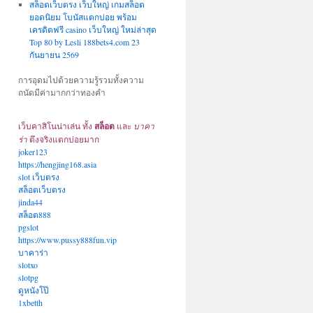
สล็อตเว็บตรง เว็บใหญ่ เกมสล็อต
ยอดนิยม โบนัสแตกบ่อย พร้อม
เครดิตฟรี casino เว็บใหญ่ ใหม่ล่าสุด
Top 80 by Lesli 188bets4.com 23
กันยายน 2569
การอุดมไปด้วยความรู้รวมทั้งความ
ถนัดมีค่ามากกว่าทองคำ
เว็บคาสิโนน่าเล่น ทั้ง
สล็อต
และ
บาคา
ร่า
ตึงจริงแตกบ่อยมาก
joker123
https://hengjing168.asia
slot เว็บตรง
สล็อตเว็บตรง
jinda44
สล็อต888
pgslot
https://www.pussy888fun.vip
บาคาร่า
slotxo
slotpg
ดูหนังโป๊
1xbetth