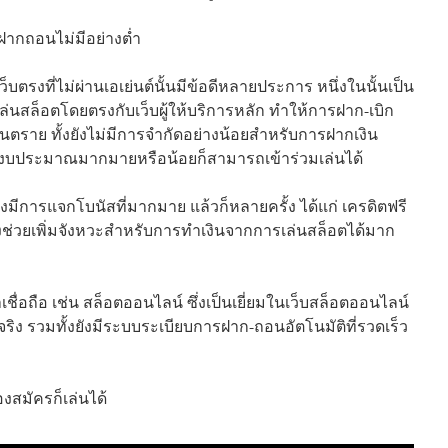
 ฝากถอนไม่มีอย่างต่ำ
ว็บตรงที่ไม่ผ่านเอเย่นต์นั้นมีข้อดีหลายประการ หนึ่งในนั้นเป็น
ล่นสล็อตโดยตรงกับเว็บผู้ให้บริการหลัก ทำให้การฝาก-เบิก
นอันตราย ทั้งยังไม่มีการจำกัดอย่างน้อยสำหรับการฝากเงิน
ะมีงบประมาณมากมายหรือน้อยก็สามารถเข้าร่วมเล่นได้
์ตรงมีการแจกโบนัสที่มากมาย แล้วก็หลายครั้ง ได้แก่ เครดิตฟรี
ึ่งช่วยเพิ่มจังหวะสำหรับการทำเงินจากการเล่นสล็อตได้มาก
ชื่อถือ เช่น สล็อตออนไลน์ ซึ่งเป็นเยี่ยมในเว็บสล็อตออนไลน์
งินจริง รวมทั้งยังมีระบบระเบียบการฝาก-ถอนอัตโนมัติที่รวดเร็ว
งสมัครก็เล่นได้