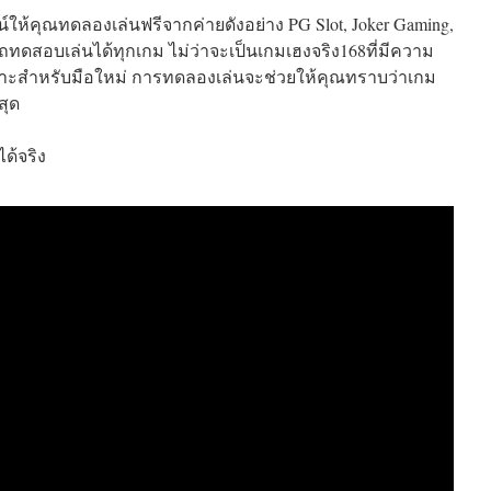
ห้คุณทดลองเล่นฟรีจากค่ายดังอย่าง PG Slot, Joker Gaming,
ทดสอบเล่นได้ทุกเกม ไม่ว่าจะเป็นเกมเฮงจริง168ที่มีความ
หมาะสำหรับมือใหม่ การทดลองเล่นจะช่วยให้คุณทราบว่าเกม
สุด
ด้จริง