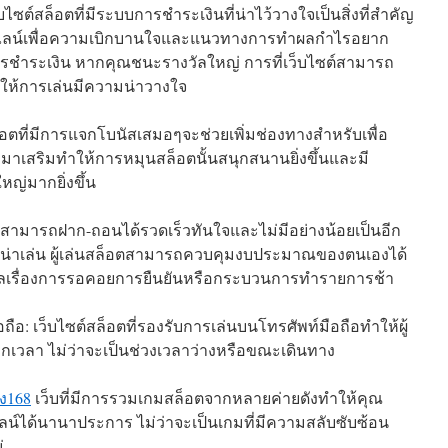
็บไซต์สล็อตที่มีระบบการชำระเงินที่น่าไว้วางใจเป็นสิ่งที่สำคัญ
นไลน์เพื่อความเบิกบานใจและแนวทางการทำผลกำไรอยาก
งการชำระเงิน หากคุณชนะรางวัลใหญ่ การที่เว็บไซต์สามารถ
่ทำให้การเล่นมีความน่าวางใจ
ล็อตที่มีการแจกโบนัสเสมอๆจะช่วยเพิ่มช่องทางสำหรับเพื่อ
้ามาเสริมทำให้การหมุนสล็อตนั้นสนุกสนานยิ่งขึ้นและมี
่มากยิ่งขึ้น
ี่สามารถฝาก-ถอนได้รวดเร็วทันใจและไม่มีอย่างน้อยเป็นอีก
่านี้น่าเล่น ผู้เล่นสล็อตสามารถควบคุมงบประมาณของตนเองได้
วลเรื่องการรอคอยการยืนยันหรือกระบวนการทำรายการช้า
ถือ: เว็บไซต์สล็อตที่รองรับการเล่นบนโทรศัพท์มือถือทำให้ผู้
ทุกเวลา ไม่ว่าจะเป็นช่วงเวลาว่างหรือขณะเดินทาง
ิง168
เว็บที่มีการรวมเกมสล็อตจากหลายค่ายดังทำให้คุณ
์ได้นานาประการ ไม่ว่าจะเป็นเกมที่มีความสลับซับซ้อน
่