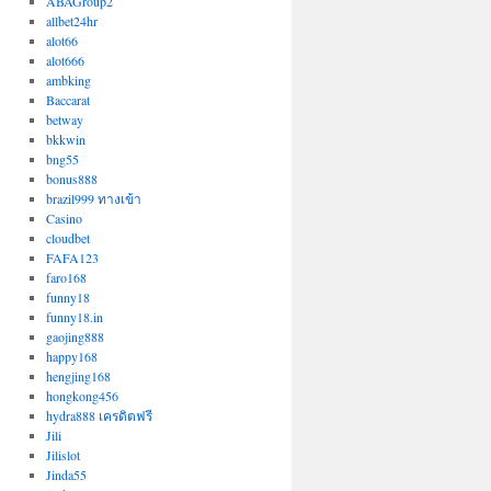
ABAGroup2
allbet24hr
alot66
alot666
ambking
Baccarat
betway
bkkwin
bng55
bonus888
brazil999 ทางเข้า
Casino
cloudbet
FAFA123
faro168
funny18
funny18.in
gaojing888
happy168
hengjing168
hongkong456
hydra888 เครดิตฟรี
Jili
Jilislot
Jinda55