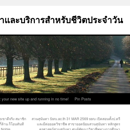
ค้าและบริการสำหรับชีวิตประจำวัน
t your new site up and running in no time!
Pin Posts
งเขาดีจริง สมาชิก
สวนสุนันทา Ssru.ac.th 31 MAR 2569 ssru เปิดสอนทั้งป.ตรี
ล้าน ก็โอนทันที
และมีต่อยอดวิชาชีพ สาขายอดนิยมสวนสุนันทา หลักสูตร
y Noble
ครุศาสตร์สวนสุนันทา ศูนย์พัฒนาวิชาชีพทางการศึกษา