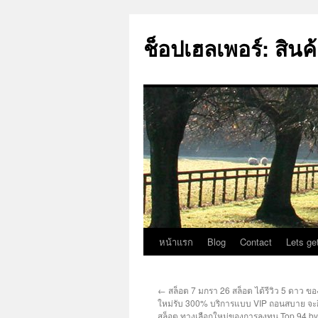
ช็อปเฮลเพอร์: สิน
หน้าแรก
Blog
Contact
Lets ge
ข้าม
ไป
←
สล็อต 7 มกรา 26 สล็อต ได้รีวิว 5 ดาว ขอ
ยัง
ใหม่รับ 300% บริการแบบ VIP ถอนสบาย จะกี่
สล็อต ทางเลือกใหม่ของการลงทุน Top 94 b