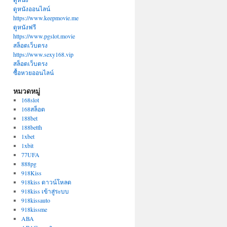
ดูหนังออนไลน์
https://www.keepmovie.me
ดูหนังฟรี
https://www.pgslot.movie
สล็อตเว็บตรง
https://www.sexy168.vip
สล็อตเว็บตรง
ซื้อหวยออนไลน์
หมวดหมู่
168slot
168สล็อต
188bet
188betth
1xbet
1xbit
77UFA
888pg
918Kiss
918kiss ดาวน์โหลด
918kiss เข้าสู่ระบบ
918kissauto
918kissme
ABA