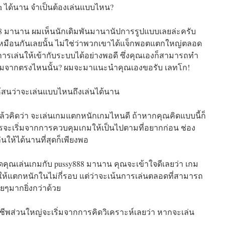
n ได้นาน จำเป็นต้องเล่นแบบไหน?
8 มานาน ผมเห็นนักเดิมพันมานานัปการรูปแบบเลยล่ะครับ
มีเหมือนกันเลยนั้น ไม่ใช่ว่าพวกเขาได้แจ็กพอตแตกใหญ่ตลอด
มการเล่นให้เข้ากับระบบได้อย่างพอดี ซึ่งคุณเองก็สามารถทำ
งเริ่มจากตรงไหนนั้น? ผมจะมาแนะนำคุณเองขอรับ เลทโก!
้สนว่าจะเล่นแบบไหนถึงเล่นได้นาน
ล้วคิดว่า จะเล่นเกมแตกหนักเกมไหนดี ถ้าหากคุณคิดแบบนี้ก็
ควรจะเริ่มจากการควบคุมเกมให้เป็นไปตามที่อยากก่อน ช่อง
ให้ได้นานที่สุดก็เพียงพอ
กิดคุณเล่นเกมกับ pussy888 มานาน คุณจะเข้าใจดีเลยว่า เกม
้แตกหนักในไม่กี่รอบ แต่ว่าจะเน้นการเล่นตลอดที่สามารถ
อยๆมากยิ่งกว่าด้วย
ออาชีพส่วนใหญ่จะเริ่มจากการคิดวิเคราะห์เลยว่า หากจะเล่น