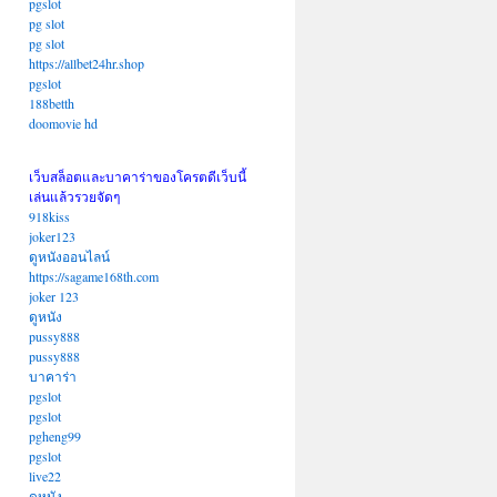
pgslot
pg slot
pg slot
https://allbet24hr.shop
pgslot
188betth
doomovie hd
เว็บสล็อตและบาคาร่าของโครตดีเว็บนี้
เล่นแล้วรวยจัดๆ
918kiss
joker123
ดูหนังออนไลน์
https://sagame168th.com
joker 123
ดูหนัง
pussy888
pussy888
บาคาร่า
pgslot
pgslot
pgheng99
pgslot
live22
ดูหนัง