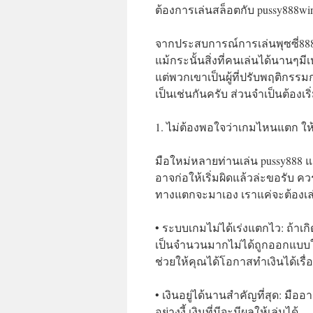
ต้องการเล่นสล็อตกับ pussy888wi
จากประสบการณ์การเล่นพุซซี่88
แม้กระนั้นสิ่งที่คนเล่นได้นานๆ
แต่พวกเขาเป็นผู้ที่ปรับพฤติกรร
เป็นเช่นกันครับ ส่วนจำเป็นต้อ
1. ไม่ต้องพอใจว่าเกมไหนแตก ให
มือใหม่หลายท่านเล่น pussy888 แ
อาจก่อให้เริ่มผิดแล้วล่ะขอรับ 
ทางแตกจะมาเอง เราแค่จะต้องเล่น
• ระบบเกมไม่ได้เร่งแตกไว: ถ้าเ
เป็นจำนวนมากไม่ได้ถูกออกแบบให
ช่วยให้คุณได้โอกาสทำเงินได้เรื่
• เงินอยู่ได้นานสำคัญที่สุด: มื
อย่างงี้ เงินที่มีจะมีผลให้เล่นได้