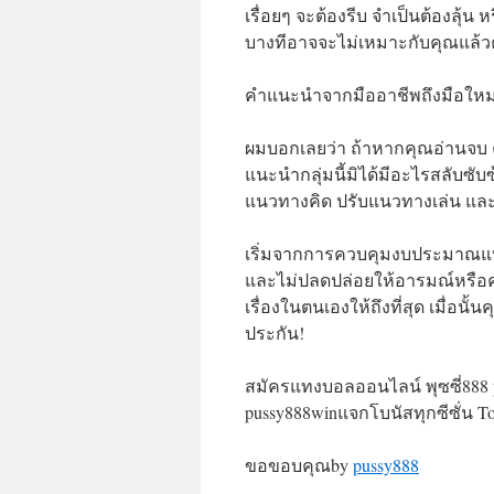
เรื่อยๆ จะต้องรีบ จำเป็นต้องลุ้
บางทีอาจจะไม่เหมาะกับคุณแล้ว
คำแนะนำจากมืออาชีพถึงมือใหม่ 
ผมบอกเลยว่า ถ้าหากคุณอ่านจบ ค
แนะนำกลุ่มนี้มิได้มีอะไรสลับซับ
แนวทางคิด ปรับแนวทางเล่น และก
เริ่มจากการควบคุมงบประมาณแบบ
และไม่ปลดปล่อยให้อารมณ์หรือคว
เรื่องในตนเองให้ถึงที่สุด เมื่อ
ประกัน!
สมัครแทงบอลออนไลน์ พุซซี่888 p
pussy888winแจกโบนัสทุกซีซั่น T
ขอขอบคุณby
pussy888