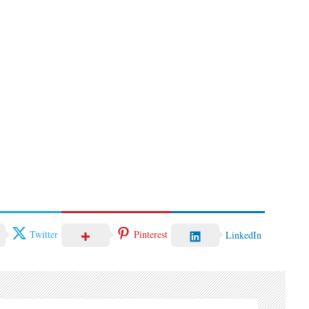
Twitter
Pinterest
LinkedIn