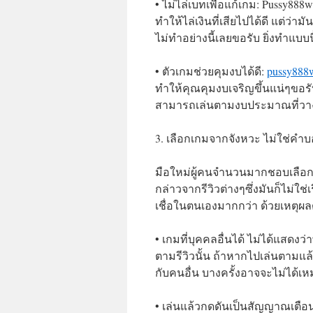
• ไม่ไล่เบทเพื่อแก้เกม: Pussy88
ทำให้ไล่เงินที่เสียไปได้ดี แต่ว
ไม่ทำอย่างนี้เลยขอรับ ยิ่งทำแบบน
• ตัวเกมช่วยคุมงบได้ดี:
pussy888
ทำให้คุณคุมงบเจริญขึ้นแน่ๆขอรับ
สามารถเล่นตามงบประมาณที่วางเ
3. เลือกเกมจากจังหวะ ไม่ใช่คำบ
มือใหม่ผู้คนจำนวนมากชอบเลือกเ
กล่าวจากรีวิวต่างๆซึ่งมันก็ไม่
เชื่อในตนเองมากกว่า ด้วยเหตุผลด
• เกมที่บุคคลอื่นได้ ไม่ได้แสดงว
ตามรีวิวนั้น ถ้าหากไปเล่นตามแล้
กับคนอื่น บางครั้งอาจจะไม่ได้เ
• เล่นแล้วกดดันเป็นสัญญาณเตือ