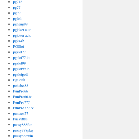
pg718
pg77
pg99
pgfish
pgheng99
pgjoker auto
pgjoker auto
pgk44b
PGSlot
pgslot77
pgslot77.io
pgslot99
pgslot99.in
pgslotgolf
Pgslotth
pokebet88
PunPro66
PunPro66.tv
PunPro777
PunPro777.tv
puntaek77
Pussy888
pussy888fun
pussy888play
pussy888win