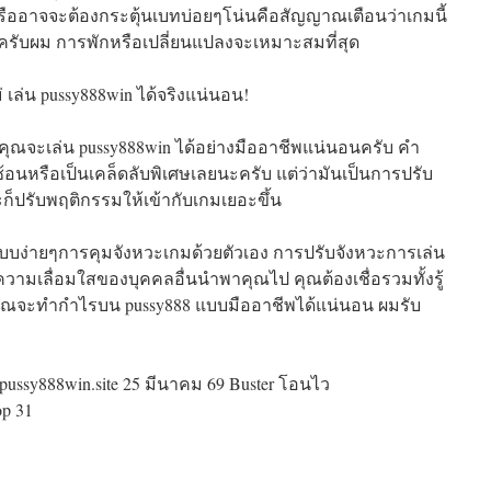
น หรืออาจจะต้องกระตุ้นเบทบ่อยๆโน่นคือสัญญาณเตือนว่าเกมนี้
ครับผม การพักหรือเปลี่ยนแปลงจะเหมาะสมที่สุด
เล่น pussy888win ได้จริงแน่นอน!
ุณจะเล่น pussy888win ได้อย่างมืออาชีพแน่นอนครับ คำ
ซ้อนหรือเป็นเคล็ดลับพิเศษเลยนะครับ แต่ว่ามันเป็นการปรับ
็ปรับพฤติกรรมให้เข้ากับเกมเยอะขึ้น
ง่ายๆการคุมจังหวะเกมด้วยตัวเอง การปรับจังหวะการเล่น
ามเลื่อมใสของบุคคลอื่นนำพาคุณไป คุณต้องเชื่อรวมทั้งรู้
นั้นคุณจะทำกำไรบน pussy888 แบบมืออาชีพได้แน่นอน ผมรับ
ussy888win.site 25 มีนาคม 69 Buster โอนไว
op 31