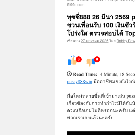
เนื้อหา
St99d.com
พุซซี่888 26 มีนา 2569 
ชวนเพื่อนรับ 100 เงินชัว
โปร่งใส ตรวจสอบได้ To
เขียนบน
27 มกราคม 2026
โดย
Bobby Edw
0
0
Read Time:
4 Minute, 18 Sec
pussy888win
มืออาชีพมองยังไงก่อ
มือใหม่หลายชิ้นที่เข้ามาเล่น pu
เกี่ยวข้องกับการทำกำไรมิได้กันบ
ดวงหรือเกมไม่ดีหรอกนะครับ แต่มั
พวกเราเองแล้วนะครับ