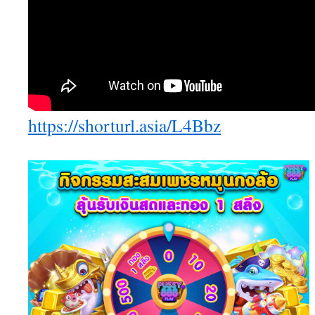
https://shorturl.asia/L4Bbz