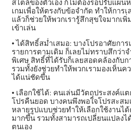
สไตล์ของตัวเอง ก็ไม่ต้องรอปรับแผนห
เกมเพื่อให้ตรงกับข้อจำกัด ทำให้การเล
แล้วก็ช่วยให้พวกเรารู้สึกสุขใจมากเพิ่
เข้าเล่น
• ได้สิทธิ์สม่ำเสมอ: บางโปรอาศัยการ
รายการตามเดิม ก็เลยไม่ทราบสึกว่าจำ
พิเศษ สิทธิ์ที่ได้รับก็เลยสอดคล้องกั
รวมทั้งยังช่วยทำให้พวกเรามองเห็นค
ได้แน่ชัดขึ้น
• เลือกใช้ได้: คนเล่นมีวัตถุประสงค์
โปรคืนยอด บางคนพึงพอใจโปรสะสมแต
หลายรูปแบบช่วยทำให้เลือกใช้งานได้ตร
มากขึ้น รวมทั้งสามารถเปลี่ยนแปลง
ตนเอง