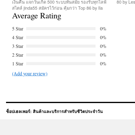
เงินคืน แจกวันเกิด 500 ระบบทันสมัย รองรับทุกไลฟ์
80 by Le
สไตล์ jinda55 สมัครไว้ก่อน คุ้มกว่า Top 86 by Ila
Average Rating
5 Star
0%
4 Star
0%
3 Star
0%
2 Star
0%
1 Star
0%
(Add your review)
ช็อปเฮลเพอร์: สินค้าและบริการสำหรับชีวิตประจำวัน