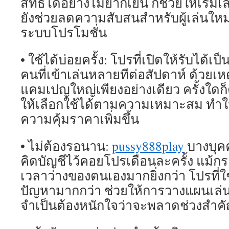
สิทธิ์ได้อย่างไม่ยากเย็น ก็ช่วยให้เริ่มเ
ยังช่วยลดความสับสนสำหรับผู้เล่นใหม่ที
ระบบโปรโมชั่น
• ใช้ได้บ่อยครั้ง: โปรที่เปิดให้รับได้
คนที่เข้าเล่นหลายทีต่อสัปดาห์ ด้วยเห
แคมเปญใหญ่เพียงอย่างเดียว ครั้งใดก็ต
ให้เลือกใช้ได้ตามความเหมาะสม ทำให้ม
ความคุ้มราคาเพิ่มขึ้น
• ไม่ต้องรอนาน:
pussy888play
บางบุค
คิดบัญชีไว้คอยโปรเดือนละครั้ง แม้กร
เวลาว่างของตนเองมากยิ่งกว่า โปรที่
ปัญหามากกว่า ช่วยให้การวางแผนเล่นย
จำเป็นต้องหนักใจว่าจะพลาดช่วงสำค