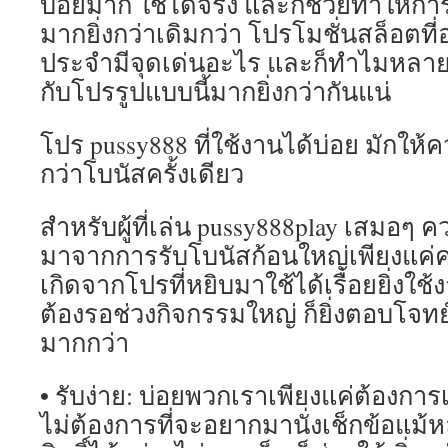
บ่อยมาก ใช้ได้จริง และก็ช่วยทำให้กา
มากยิ่งกว่าเดิมกว่า โปรโมชั่นสล็อตที่
ประจำมีจุดเด่นอะไร และก็ทำไมหลาย
กับโปรรูปแบบนี้มากยิ่งกว่ากันแน่
โปร pussy888 ที่ใช้งานได้บ่อย มักให้
กว่าโบนัสครั้งเดียว
สำหรับผู้ที่เล่น pussy888play เสมอๆ คว
มาจากการรับโบนัสก้อนใหญ่เพียงแค่ครั้
เกิดจากโปรที่หยิบมาใช้ได้เรื่อยยิ่งใช
ต้องรอช่วงกิจกรรมใหญ่ ก็ยิ่งตอบโจทย์ผ
มากกว่า
• รับง่าย: บ่อยพวกเราเพียงแค่ต้องก
ไม่ต้องการที่จะอยากมานั่งเช็กข้อแม้ห