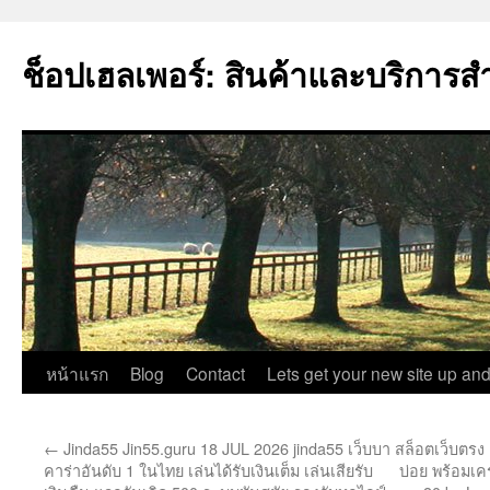
ช็อปเฮลเพอร์: สินค้าและบริการส
ข้าม
หน้าแรก
Blog
Contact
Lets get your new site up and
ไป
←
Jinda55 Jin55.guru 18 JUL 2026 jinda55 เว็บบา
สล็อตเว็บตรง
ยัง
คาร่าอันดับ 1 ในไทย เล่นได้รับเงินเต็ม เล่นเสียรับ
บ่อย พร้อมเคร