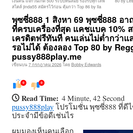
เงินคืน แจกวันเกิด 500 ระบบทันสมัย รองรับทุกไลฟ์
80 by Le
เนื้อหา
สไตล์ jinda55 สมัครไว้ก่อน คุ้มกว่า Top 86 by Ila
พุซซี่888 1 สิงหา 69 พุซซี่888 
ที่ครบเครื่องที่สุด แคชแบค 10% 
เครดิตฟรีทันที คนเล่นไม่ต่ำกว่าแส
รอไม่ได้ ต้องลอง Top 80 by Reg
pussy888play.me
เขียนบน
7 กรกฎาคม 2026
โดย
Bobby Edwards
0
0
Read Time:
4 Minute, 42 Second
pussy888play
โปรโมชั่น พุซซี่888 ที่ดีไ
ประจำมีข้อดีเช่นไร
ผมมองเห็นคนเลือก