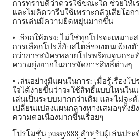
การทราบดีว่าควรใช้ขณะใด ช่วยให้เราใช
และไม่คิดว่ารีบใช้เพราะกลัวเสียโอก
การเล่นมีความยืดหยุ่นมากขึ้น
• เลือกให้ตรง: ไม่ใช่ทุกโปรจะเหมาะ
การเลือกโปรที่กับสไตล์ของตนเพียงตัวเ
กว่าการสมัครหลายโปรพร้อมจนกระทั่
ความยุ่งยากในการจัดการสิทธิ์ต่างๆ
• เล่นอย่างมีแผนในการ: เมื่อรู้เรื่องโปร
ใจได้ง่ายขึ้นว่าจะใช้สิทธิ์แบบไหนในแ
เล่นเป็นระบบมากกว่าเดิม และไม่จะต้
เปลี่ยนแปลงแผนกลางทางเสมอๆทั้งยังช
ความต่อเนื่องมากขึ้นเรื่อยๆ
โปรโมชั่น pussy888 สำหรับผู้เล่นประจำ