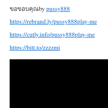
ขอขอบคุณby
pussy888
https://rebrand.ly/pussy888play-me
https://cutly.info/pussy888play-me
https://bitt.to/zzzzmi