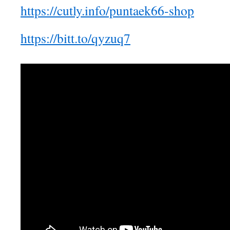
https://cutly.info/puntaek66-shop
https://bitt.to/qyzuq7