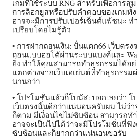
เกมที่ใช้ระบบ RNG สำหรับเพื่อการสุ่ม
การล็อกยูสหรือปรับคำตอบของเกมทั้งสิ้
อาจจะมีการปรับเปอร์เซ็นต์แพ้ชนะ ทำใ
เปรียบโดยไม่รู้ตัว
• การฝากถอนเงิน: ปั่นแตก66 เว็บตร
ถอนแบบออโต้ผ่านระบบแบงค์และ Wal
ยิ่ง ทำให้คุณสามารถทำธุรกรรมได้อย่
แตกต่างจากเว็บเอเย่นต์ที่ทำธุรกรรม
นานกว่า
• โปรโมชั่นแล้วก็โบนัส: บอกเลยว่า 
เว็บตรงนั้นดีกว่าแน่นอนครับผม ไม่ว่
ก็ตาม มีเงื่อนไขไม่ซับซ้อน สามารถทำได
อาจจะเป็นไปได้ว่าจะมีโปรโมชั่นที่ฟังด
ซับซ้อนและก็ยากกว่าแน่นอนขอรับ