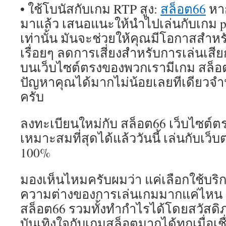
• ใช้โบนัสกับเกม RTP สูง:
สล็อต66
หาก
มาแล้ว เสนอแนะให้นำไปเล่นกับเกม pgsl
เท่านั้น มันจะช่วยให้คุณมีโอกาสสำห
เรื่อยๆ ลดการเสี่ยงสำหรับการเล่นเสีย
บนเว็บไซต์ตรงของพวกเรามีเกม สล็อ
ปัญหาคุณได้มากไม่น้อยเลยทีเดียวจ
ครับ
ลงทะเบียนใหม่กับ สล็อต66 เว็บไซต์ตรง
เหมาะสมที่สุดได้แล้ววันนี้ เล่นกับเว็บ
100%
มองเห็นไหมครับผมว่า แค่เลือกใช้บริก
ความต่างของการเล่นเกมมากแค่ไหน 
สล็อต66 รวมทั้งทำกำไรได้โดยสวัสดิภ
บันเทิงใจกับเกมสล็อตมากได้ทุกเมื่อเช