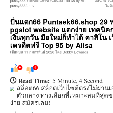
pussy888 รับประกันการเงินมั่นคง Top 68 by Art
ถอน อัตโนมั
เนื้อหา
pussy888fun.tv
ไม่ต้
ปั่นแตก66 Puntaek66.shop 29 
pgslot website แตกง่าย เทคนิคกา
เงินทุกวัน มือใหม่ก็ทำได้ คาสิโน 
เครดิตฟรี Top 95 by Alisa
เขียนบน
11 กุมภาพันธ์ 2026
โดย
Bobby Edwards
0
0
Read Time:
5 Minute, 4 Second
สล็อต66 สล็อตเว็บไซต์ตรงไม่ผ่านเอ
ตัวกลาง ทางเลือกที่เหมาะสมที่สุ
ง่าย สมัครเลย!