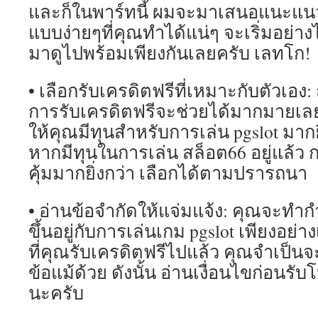
และก็ในพาร์ทนี้ ผมจะมาเสนอแนะแน
แบบง่ายๆที่คุณทำได้แน่ๆ จะเริ่มอย่างไ
มาดูไปพร้อมเพียงกันเลยครับ เลทโก!
• เลือกรับเครดิตฟรีที่เหมาะกับตัวเอง
การรับเครดิตฟรีจะช่วยได้มากมายเลย
ให้คุณมีทุนสำหรับการเล่น pgslot มากยิ่
หากมีทุนในการเล่น สล็อต66 อยู่แล้ว 
คุ้มมากยิ่งกว่า เลือกได้ตามปรารถนา
• อ่านข้อจำกัดให้แจ่มแจ้ง: คุณจะทำกำ
ขึ้นอยู่กับการเล่นเกม pgslot เพียงอย่าง
ที่คุณรับเครดิตฟรีไปแล้ว คุณจำเป็
ข้อแม้ด้วย ดังนั้น อ่านเงื่อนไขก่อนรั
นะครับ